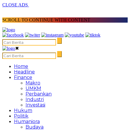
CLOSE ADS
SCROLL TO CONTINUE WITH CONTENT
✖
Home
Headline
Finance
Makro
UMKM
Perbankan
Industri
Investasi
Hukum
Politik
Humaniora
Budaya