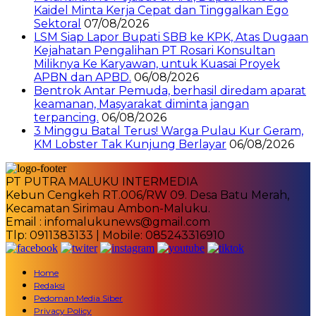
Kaidel Minta Kerja Cepat dan Tinggalkan Ego
Sektoral
07/08/2026
LSM Siap Lapor Bupati SBB ke KPK, Atas Dugaan
Kejahatan Pengalihan PT Rosari Konsultan
Miliknya Ke Karyawan, untuk Kuasai Proyek
APBN dan APBD.
06/08/2026
Bentrok Antar Pemuda, berhasil diredam aparat
keamanan, Masyarakat diminta jangan
terpancing.
06/08/2026
3 Minggu Batal Terus! Warga Pulau Kur Geram,
KM Lobster Tak Kunjung Berlayar
06/08/2026
PT PUTRA MALUKU INTERMEDIA
Kebun Cengkeh RT.006/RW 09. Desa Batu Merah,
Kecamatan Sirimau Ambon-Maluku.
Email : infomalukunews@gmail.com
Tlp: 0911383133 | Mobile: 085243316910
Home
Redaksi
Pedoman Media Siber
Privacy Policy