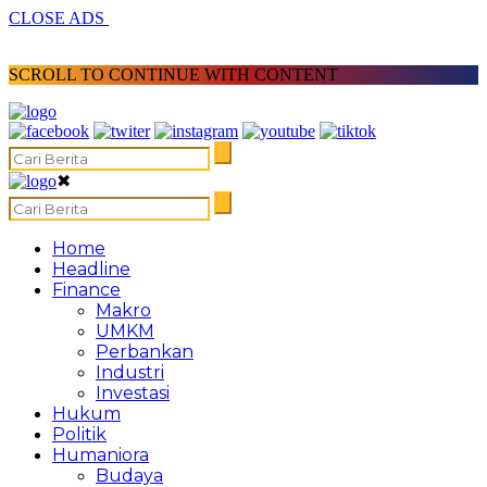
CLOSE ADS
SCROLL TO CONTINUE WITH CONTENT
✖
Home
Headline
Finance
Makro
UMKM
Perbankan
Industri
Investasi
Hukum
Politik
Humaniora
Budaya