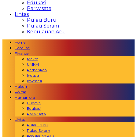
Edukasi
Pariwisata
Lintas
Pulau Buru
Pulau Seram
Kepulauan Aru
Home
Headline
Finance
Makro
UMKM
Perbankan
Industri
Investasi
Hukum
Politik
Humaniora
Budaya
Edukasi
Pariwisata
Lintas
Pulau Buru
Pulau Seram
Kepulauan Aru