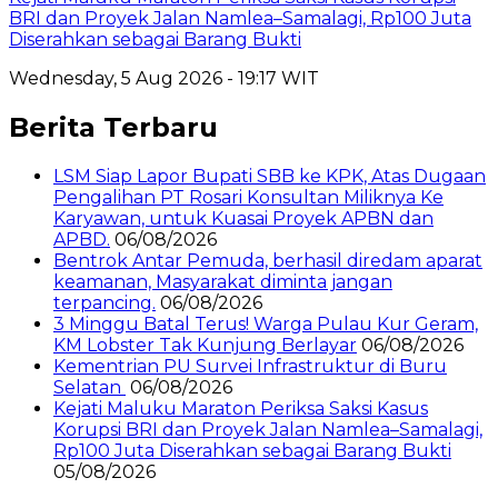
BRI dan Proyek Jalan Namlea–Samalagi, Rp100 Juta
Diserahkan sebagai Barang Bukti
Wednesday, 5 Aug 2026 - 19:17 WIT
Berita Terbaru
LSM Siap Lapor Bupati SBB ke KPK, Atas Dugaan
Pengalihan PT Rosari Konsultan Miliknya Ke
Karyawan, untuk Kuasai Proyek APBN dan
APBD.
06/08/2026
Bentrok Antar Pemuda, berhasil diredam aparat
keamanan, Masyarakat diminta jangan
terpancing.
06/08/2026
3 Minggu Batal Terus! Warga Pulau Kur Geram,
KM Lobster Tak Kunjung Berlayar
06/08/2026
Kementrian PU Survei Infrastruktur di Buru
Selatan
06/08/2026
Kejati Maluku Maraton Periksa Saksi Kasus
Korupsi BRI dan Proyek Jalan Namlea–Samalagi,
Rp100 Juta Diserahkan sebagai Barang Bukti
05/08/2026