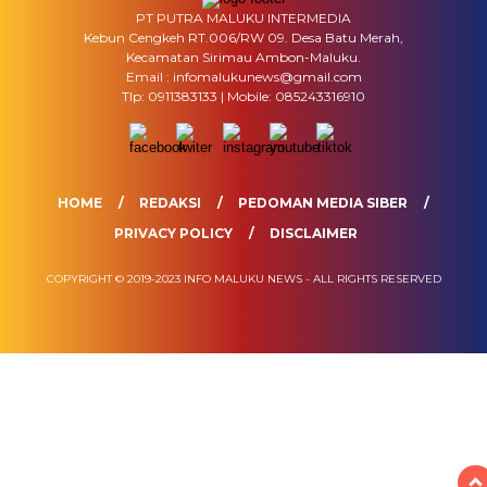
PT PUTRA MALUKU INTERMEDIA
Kebun Cengkeh RT.006/RW 09. Desa Batu Merah,
Kecamatan Sirimau Ambon-Maluku.
Email : infomalukunews@gmail.com
Tlp: 0911383133 | Mobile: 085243316910
HOME
REDAKSI
PEDOMAN MEDIA SIBER
PRIVACY POLICY
DISCLAIMER
COPYRIGHT © 2019-2023 INFO MALUKU NEWS - ALL RIGHTS RESERVED