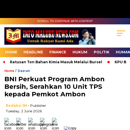
SCROLL TO CONTINUE WITH CONTENT
HOME
HEADLINE
FINANCE
HUKUM
POLITIK
HUMAN
Ratusan Ton Bahan Kimia Masuk Melalui Bursel
KPU Bur
/
Home
Daerah
BNI Perkuat Program Ambon
Bersih, Serahkan 10 Unit TPS
kepada Pemkot Ambon
Redaksi IM
- Publisher
Tuesday, 2 June 2026