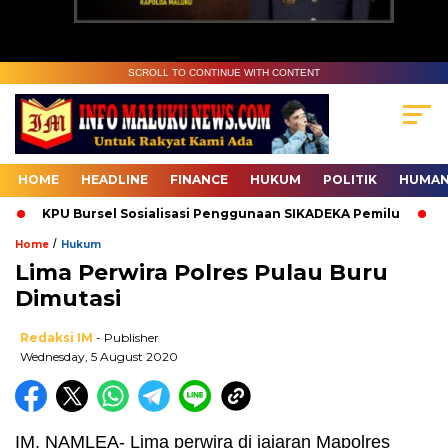
SCROLL TO CONTINUE WITH CONTENT
HOME
HEADLINE
FINANCE
HUKUM
POLITIK
HUMAN
KPU Bursel Sosialisasi Penggunaan SIKADEKA Pemilu
Baw
/
Home
Hukum
Lima Perwira Polres Pulau Buru
Dimutasi
Redaksi IM
- Publisher
Wednesday, 5 August 2020
IM, NAMLEA- Lima perwira di jajaran Mapolres