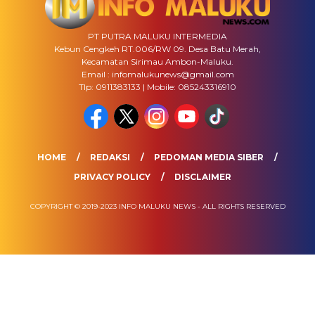
PT PUTRA MALUKU INTERMEDIA
Kebun Cengkeh RT.006/RW 09. Desa Batu Merah,
Kecamatan Sirimau Ambon-Maluku.
Email : infomalukunews@gmail.com
Tlp: 0911383133 | Mobile: 085243316910
HOME
REDAKSI
PEDOMAN MEDIA SIBER
PRIVACY POLICY
DISCLAIMER
COPYRIGHT © 2019-2023 INFO MALUKU NEWS - ALL RIGHTS RESERVED