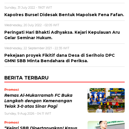
Sunday, 31 July 2022 - 19:07 WIT
Kapolres Bursel Didesak Bentuk Mapolsek Fena Fafan.
Wednesday, 20 July 2022 - 02:05 WIT
Peringati Hari Bhakti Adhyaksa. Kejari Kepulauan Aru
Gelar Seminar Hukum.
Wednesday, 22 September 2021 - 22:35 WIT
Pekejaan proyek Fikitif dana Desa di Seriholo DPC
GMNI SBB Minta Bendahara di Periksa.
BERITA TERBARU
Promosi
Remas Al-Mukarramah FC Buka
Langkah dengan Kemenangan
Telak 3-0 atas Sinar Pagi
Sunday, 9 Aug 2026 - 04:11 WIT
Promosi
“Kejari SBB Dipertanyakan! Kasus