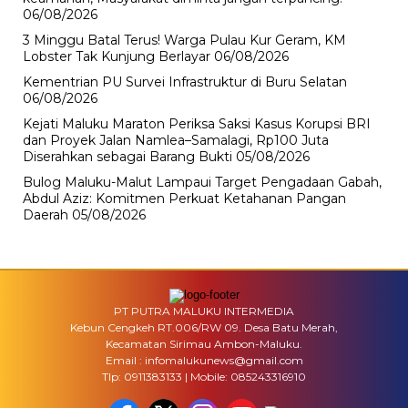
06/08/2026
3 Minggu Batal Terus! Warga Pulau Kur Geram, KM
Lobster Tak Kunjung Berlayar
06/08/2026
Kementrian PU Survei Infrastruktur di Buru Selatan
06/08/2026
Kejati Maluku Maraton Periksa Saksi Kasus Korupsi BRI
dan Proyek Jalan Namlea–Samalagi, Rp100 Juta
Diserahkan sebagai Barang Bukti
05/08/2026
Bulog Maluku-Malut Lampaui Target Pengadaan Gabah,
Abdul Aziz: Komitmen Perkuat Ketahanan Pangan
Daerah
05/08/2026
PT PUTRA MALUKU INTERMEDIA
Kebun Cengkeh RT.006/RW 09. Desa Batu Merah,
Kecamatan Sirimau Ambon-Maluku.
Email : infomalukunews@gmail.com
Tlp: 0911383133 | Mobile: 085243316910