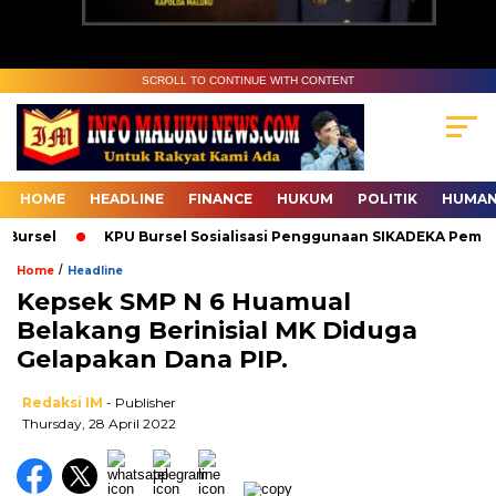
SCROLL TO CONTINUE WITH CONTENT
HOME
HEADLINE
FINANCE
HUKUM
POLITIK
HUMAN
ursel
KPU Bursel Sosialisasi Penggunaan SIKADEKA Pemilu
/
Home
Headline
Kepsek SMP N 6 Huamual
Belakang Berinisial MK Diduga
Gelapakan Dana PIP.
Redaksi IM
- Publisher
Thursday, 28 April 2022