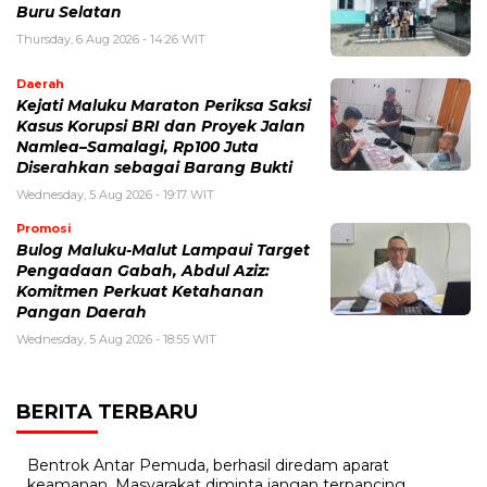
Buru Selatan
Thursday, 6 Aug 2026 - 14:26 WIT
Daerah
Kejati Maluku Maraton Periksa Saksi
Kasus Korupsi BRI dan Proyek Jalan
Namlea–Samalagi, Rp100 Juta
Diserahkan sebagai Barang Bukti
Wednesday, 5 Aug 2026 - 19:17 WIT
Promosi
Bulog Maluku-Malut Lampaui Target
Pengadaan Gabah, Abdul Aziz:
Komitmen Perkuat Ketahanan
Pangan Daerah
Wednesday, 5 Aug 2026 - 18:55 WIT
BERITA TERBARU
Bentrok Antar Pemuda, berhasil diredam aparat
keamanan, Masyarakat diminta jangan terpancing.