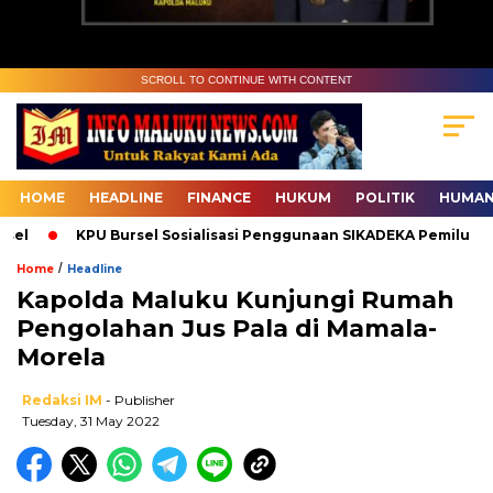
SCROLL TO CONTINUE WITH CONTENT
HOME
HEADLINE
FINANCE
HUKUM
POLITIK
HUMAN
el
KPU Bursel Sosialisasi Penggunaan SIKADEKA Pemilu
/
Home
Headline
Kapolda Maluku Kunjungi Rumah
Pengolahan Jus Pala di Mamala-
Morela
Redaksi IM
- Publisher
Tuesday, 31 May 2022