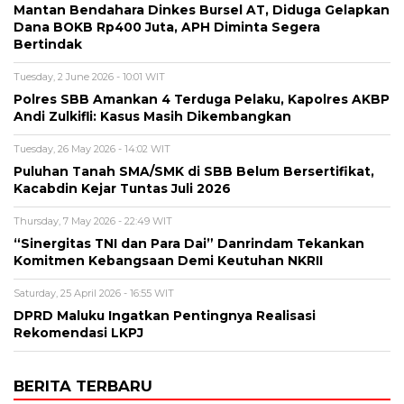
Mantan Bendahara Dinkes Bursel AT, Diduga Gelapkan
Dana BOKB Rp400 Juta, APH Diminta Segera
Bertindak
Tuesday, 2 June 2026 - 10:01 WIT
Polres SBB Amankan 4 Terduga Pelaku, Kapolres AKBP
Andi Zulkifli: Kasus Masih Dikembangkan
Tuesday, 26 May 2026 - 14:02 WIT
Puluhan Tanah SMA/SMK di SBB Belum Bersertifikat,
Kacabdin Kejar Tuntas Juli 2026
Thursday, 7 May 2026 - 22:49 WIT
“Sinergitas TNI dan Para Dai” Danrindam Tekankan
Komitmen Kebangsaan Demi Keutuhan NKRII ‎
Saturday, 25 April 2026 - 16:55 WIT
DPRD Maluku Ingatkan Pentingnya Realisasi
Rekomendasi LKPJ
BERITA TERBARU