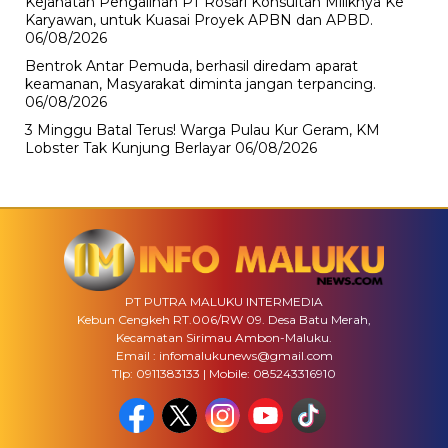
Kejahatan Pengalihan PT Rosari Konsultan Miliknya Ke
Karyawan, untuk Kuasai Proyek APBN dan APBD.
06/08/2026
Bentrok Antar Pemuda, berhasil diredam aparat
keamanan, Masyarakat diminta jangan terpancing.
06/08/2026
3 Minggu Batal Terus! Warga Pulau Kur Geram, KM
Lobster Tak Kunjung Berlayar
06/08/2026
PT PUTRA MALUKU INTERMEDIA
Kebun Cengkeh RT.006/RW 09. Desa Batu Merah,
Kecamatan Sirimau Ambon-Maluku.
Email : infomalukunews@gmail.com
Tlp: 0911383133 | Mobile: 085243316910