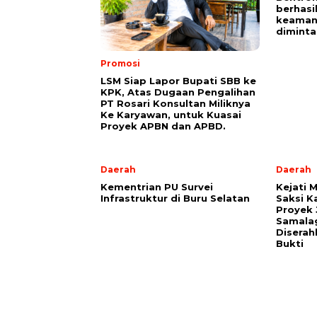
berhasi
keaman
diminta
Promosi
LSM Siap Lapor Bupati SBB ke
KPK, Atas Dugaan Pengalihan
PT Rosari Konsultan Miliknya
Ke Karyawan, untuk Kuasai
Proyek APBN dan APBD.
Daerah
Daerah
Kementrian PU Survei
Kejati 
Infrastruktur di Buru Selatan
Saksi K
Proyek 
Samalag
Diserah
Bukti