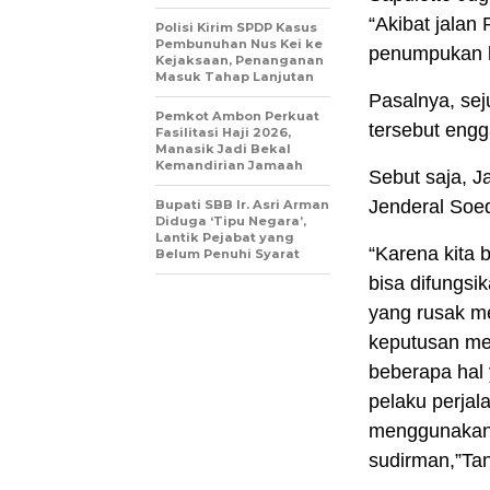
“Akibat jalan
Polisi Kirim SPDP Kasus
Pembunuhan Nus Kei ke
penumpukan k
Kejaksaan, Penanganan
Masuk Tahap Lanjutan
Pasalnya, sej
Pemkot Ambon Perkuat
tersebut engg
Fasilitasi Haji 2026,
Manasik Jadi Bekal
Kemandirian Jamaah
Sebut saja, J
Jenderal Soe
Bupati SBB Ir. Asri Arman
Diduga ‘Tipu Negara’,
Lantik Pejabat yang
“Karena kita 
Belum Penuhi Syarat
bisa difungsik
yang rusak m
keputusan mer
beberapa hal 
pelaku perjal
menggunakan j
sudirman,”Tan