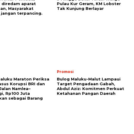
l diredam aparat
Pulau Kur Geram, KM Lobster
an, Masyarakat
Tak Kunjung Berlayar
 jangan terpancing.
Promosi
Maluku Maraton Periksa
Bulog Maluku-Malut Lampaui
asus Korupsi BRI dan
Target Pengadaan Gabah,
Jalan Namlea–
Abdul Aziz: Komitmen Perkuat
i, Rp100 Juta
Ketahanan Pangan Daerah
kan sebagai Barang