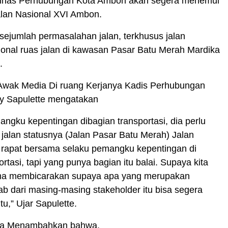
nas Perhubungan Kota Ambon akan segera menemui
alan Nasional XVI Ambon.
t sejumlah permasalahan jalan, terkhusus jalan
ional ruas jalan di kawasan Pasar Batu Merah Mardika
.
 Awak Media Di ruang Kerjanya Kadis Perhubungan
 Sapulette mengatakan
ngku kepentingan dibagian transportasi, dia perlu
 jalan statusnya (Jalan Pasar Batu Merah) Jalan
a rapat bersama selaku pemangku kepentingan di
rtasi, tapi yang punya bagian itu balai. Supaya kita
ma membicarakan supaya apa yang merupakan
b dari masing-masing stakeholder itu bisa segera
tu,” Ujar Sapulette.
uga Menambahkan bahwa.