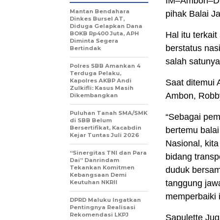
IM–Ambon–Di
Mantan Bendahara
pihak Balai J
Dinkes Bursel AT,
Diduga Gelapkan Dana
BOKB Rp400 Juta, APH
Hal itu terkai
Diminta Segera
berstatus nas
Bertindak
salah satunya
Polres SBB Amankan 4
Terduga Pelaku,
Kapolres AKBP Andi
Saat ditemui
Zulkifli: Kasus Masih
Ambon, Robby
Dikembangkan
Puluhan Tanah SMA/SMK
“Sebagai pema
di SBB Belum
Bersertifikat, Kacabdin
bertemu balai
Kejar Tuntas Juli 2026
Nasional, kit
“Sinergitas TNI dan Para
bidang transpo
Dai” Danrindam
Tekankan Komitmen
duduk bersa
Kebangsaan Demi
tanggung jawa
Keutuhan NKRII ‎
memperbaiki i
DPRD Maluku Ingatkan
Pentingnya Realisasi
Rekomendasi LKPJ
Sapulette J