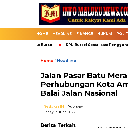
HOME
HEADLINE
FINANCE
HUKUM
POLIT
a Masuk Melalui Bursel
KPU Bursel Sosialisasi Penggunaan 
Home
Headline
/
Jalan Pasar Batu Mera
Perhubungan Kota Am
Balai Jalan Nasional
Redaksi IM
- Publisher
Friday, 3 June 2022
Berita Terkait