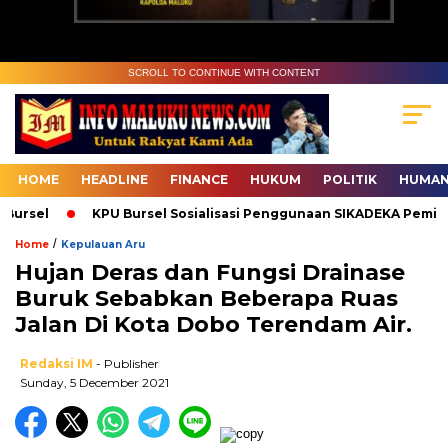
SCROLL TO CONTINUE WITH CONTENT
HOME
HEADLINE
FINANCE
HUKUM
POLITIK
HUMAN
ursel
KPU Bursel Sosialisasi Penggunaan SIKADEKA Pemilu
/
Home
Kepulauan Aru
Hujan Deras dan Fungsi Drainase
Buruk Sebabkan Beberapa Ruas
Jalan Di Kota Dobo Terendam Air.
Redaksi IM
- Publisher
Sunday, 5 December 2021