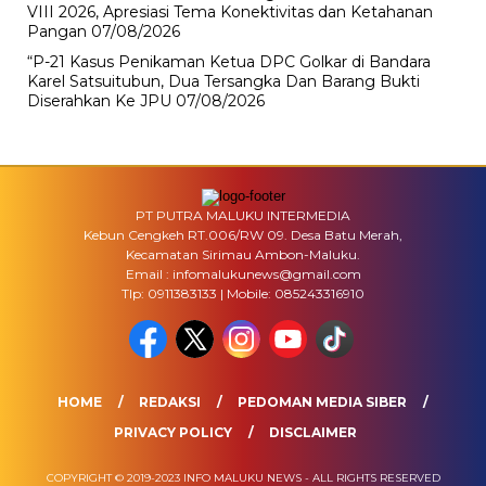
VIII 2026, Apresiasi Tema Konektivitas dan Ketahanan
Pangan
07/08/2026
“P-21 Kasus Penikaman Ketua DPC Golkar di Bandara
Karel Satsuitubun, Dua Tersangka Dan Barang Bukti
Diserahkan Ke JPU
07/08/2026
PT PUTRA MALUKU INTERMEDIA
Kebun Cengkeh RT.006/RW 09. Desa Batu Merah,
Kecamatan Sirimau Ambon-Maluku.
Email : infomalukunews@gmail.com
Tlp: 0911383133 | Mobile: 085243316910
HOME
REDAKSI
PEDOMAN MEDIA SIBER
PRIVACY POLICY
DISCLAIMER
COPYRIGHT © 2019-2023 INFO MALUKU NEWS - ALL RIGHTS RESERVED