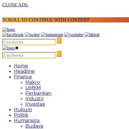
CLOSE ADS
SCROLL TO CONTINUE WITH CONTENT
✖
Home
Headline
Finance
Makro
UMKM
Perbankan
Industri
Investasi
Hukum
Politik
Humaniora
Budaya