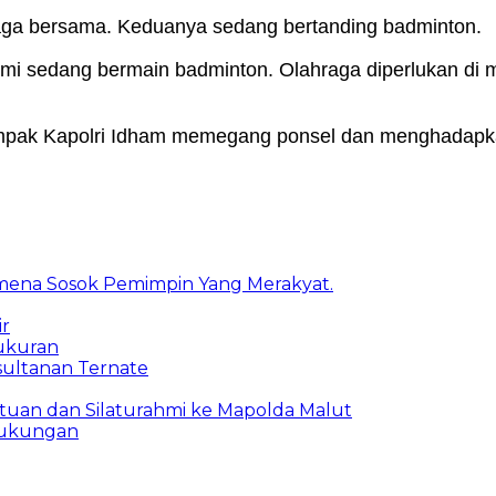
raga bersama. Keduanya sedang bertanding badminton.
kami sedang bermain badminton. Olahraga diperlukan di m
mpak Kapolri Idham memegang ponsel dan menghadapka
mena Sosok Pemimpin Yang Merakyat.
ir
yukuran
sultanan Ternate
uan dan Silaturahmi ke Mapolda Malut
Dukungan