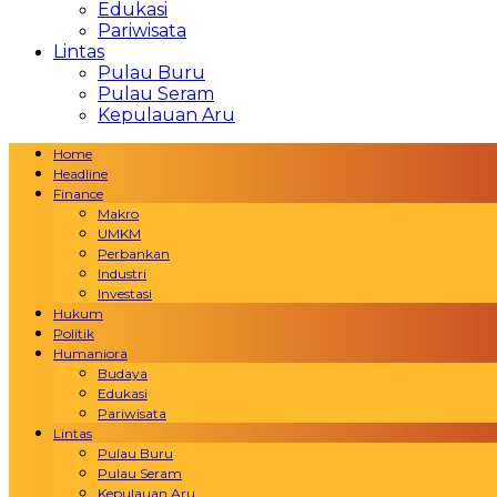
Edukasi
Pariwisata
Lintas
Pulau Buru
Pulau Seram
Kepulauan Aru
Home
Headline
Finance
Makro
UMKM
Perbankan
Industri
Investasi
Hukum
Politik
Humaniora
Budaya
Edukasi
Pariwisata
Lintas
Pulau Buru
Pulau Seram
Kepulauan Aru