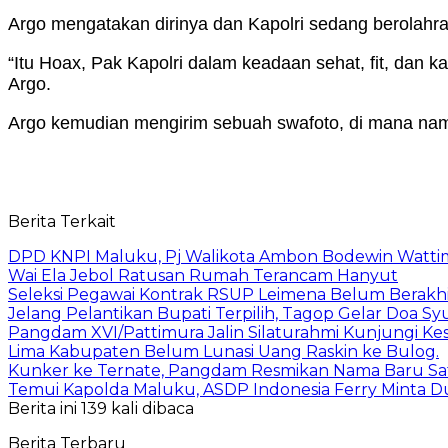
Argo mengatakan dirinya dan Kapolri sedang berolah
“Itu Hoax, Pak Kapolri dalam keadaan sehat, fit, dan 
Argo.
Argo kemudian mengirim sebuah swafoto, di mana na
Berita Terkait
DPD KNPI Maluku, Pj Walikota Ambon Bodewin Watti
Wai Ela Jebol Ratusan Rumah Terancam Hanyut
Seleksi Pegawai Kontrak RSUP Leimena Belum Berakh
Jelang Pelantikan Bupati Terpilih, Tagop Gelar Doa S
Pangdam XVI/Pattimura Jalin Silaturahmi Kunjungi Ke
Lima Kabupaten Belum Lunasi Uang Raskin ke Bulog.
Kunker ke Ternate, Pangdam Resmikan Nama Baru Sat
Temui Kapolda Maluku, ASDP Indonesia Ferry Minta 
Berita ini 139 kali dibaca
Berita Terbaru