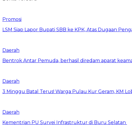
Promosi
LSM Siap Lapor Bupati SBB ke KPK, Atas Dugaan Penga
Daerah
Bentrok Antar Pemuda, berhasil diredam aparat keama
Daerah
3 Minggu Batal Terus! Warga Pulau Kur Geram, KM Lo
Daerah
Kementrian PU Survei Infrastruktur di Buru Selatan