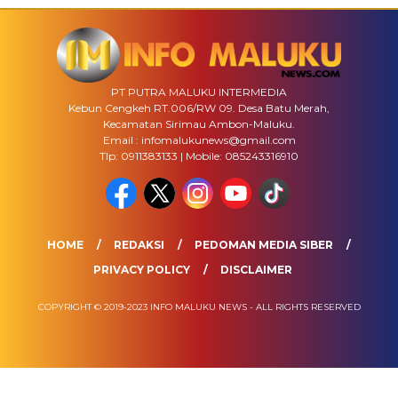
PT PUTRA MALUKU INTERMEDIA
Kebun Cengkeh RT.006/RW 09. Desa Batu Merah,
Kecamatan Sirimau Ambon-Maluku.
Email : infomalukunews@gmail.com
Tlp: 0911383133 | Mobile: 085243316910
HOME
REDAKSI
PEDOMAN MEDIA SIBER
PRIVACY POLICY
DISCLAIMER
COPYRIGHT © 2019-2023 INFO MALUKU NEWS - ALL RIGHTS RESERVED