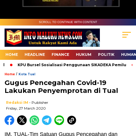
SCROLL TO CONTINUE WITH CONTENT
HOME
HEADLINE
FINANCE
HUKUM
POLITIK
HUMAN
KPU Bursel Sosialisasi Penggunaan SIKADEKA Pemilu
B
/
Home
Kota Tual
Gugus Pencegahan Covid-19
Lakukan Penyemprotan di Tual
Redaksi IM
- Publisher
Friday, 27 March 2020
IM, TUAL-Tim Satuan Gugus Pencegahan dan