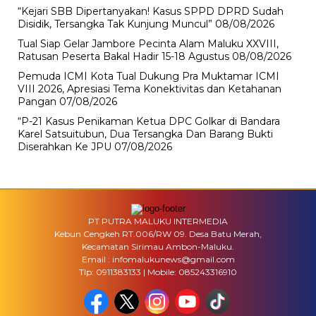
“Kejari SBB Dipertanyakan! Kasus SPPD DPRD Sudah
Disidik, Tersangka Tak Kunjung Muncul”
08/08/2026
Tual Siap Gelar Jambore Pecinta Alam Maluku XXVIII,
Ratusan Peserta Bakal Hadir 15-18 Agustus
08/08/2026
Pemuda ICMI Kota Tual Dukung Pra Muktamar ICMI
VIII 2026, Apresiasi Tema Konektivitas dan Ketahanan
Pangan
07/08/2026
“P-21 Kasus Penikaman Ketua DPC Golkar di Bandara
Karel Satsuitubun, Dua Tersangka Dan Barang Bukti
Diserahkan Ke JPU
07/08/2026
PT PUTRA MALUKU INTERMEDIA
Kebun Cengkeh RT.006/RW 09. Desa Batu Merah,
Kecamatan Sirimau Ambon-Maluku.
Email : infomalukunews@gmail.com
Tlp: 0911383133 | Mobile: 085243316910