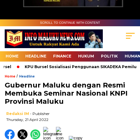
SCROLL TO CONTINUE WITH CONTENT
HOME
HEADLINE
FINANCE
HUKUM
POLITIK
HUMAN
el
KPU Bursel Sosialisasi Penggunaan SIKADEKA Pemilu
/
Home
Headline
Gubernur Maluku dengan Resmi
Membuka Seminar Nasional KNPI
Provinsi Maluku
Redaksi IM
- Publisher
Thursday, 21 April 2022