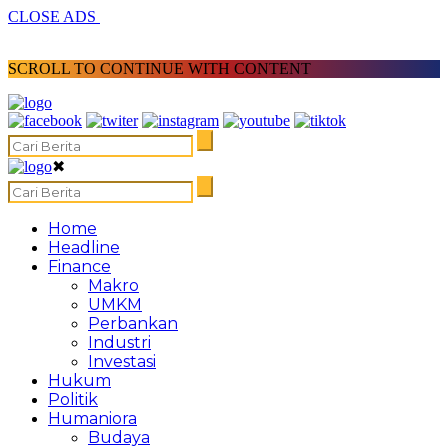
CLOSE ADS
SCROLL TO CONTINUE WITH CONTENT
✖
Home
Headline
Finance
Makro
UMKM
Perbankan
Industri
Investasi
Hukum
Politik
Humaniora
Budaya