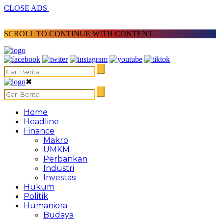
CLOSE ADS
SCROLL TO CONTINUE WITH CONTENT
✖
Home
Headline
Finance
Makro
UMKM
Perbankan
Industri
Investasi
Hukum
Politik
Humaniora
Budaya