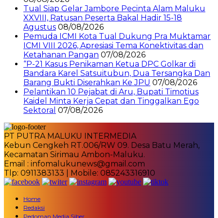
Tual Siap Gelar Jambore Pecinta Alam Maluku
XXVIII, Ratusan Peserta Bakal Hadir 15-18
Agustus
08/08/2026
Pemuda ICMI Kota Tual Dukung Pra Muktamar
ICMI VIII 2026, Apresiasi Tema Konektivitas dan
Ketahanan Pangan
07/08/2026
“P-21 Kasus Penikaman Ketua DPC Golkar di
Bandara Karel Satsuitubun, Dua Tersangka Dan
Barang Bukti Diserahkan Ke JPU
07/08/2026
Pelantikan 10 Pejabat di Aru, Bupati Timotius
Kaidel Minta Kerja Cepat dan Tinggalkan Ego
Sektoral
07/08/2026
PT PUTRA MALUKU INTERMEDIA
Kebun Cengkeh RT.006/RW 09. Desa Batu Merah,
Kecamatan Sirimau Ambon-Maluku.
Email : infomalukunews@gmail.com
Tlp: 0911383133 | Mobile: 085243316910
Home
Redaksi
Pedoman Media Siber