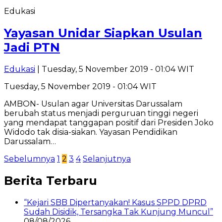
Edukasi
Yayasan Unidar Siapkan Usulan
Jadi PTN
Edukasi
| Tuesday, 5 November 2019 - 01:04 WIT
Tuesday, 5 November 2019 - 01:04 WIT
AMBON- Usulan agar Universitas Darussalam
berubah status menjadi perguruan tinggi negeri
yang mendapat tanggapan positif dari Presiden Joko
Widodo tak disia-siakan. Yayasan Pendidikan
Darussalam…
Posts
Sebelumnya
1
2
3
4
Selanjutnya
pagination
Berita Terbaru
“Kejari SBB Dipertanyakan! Kasus SPPD DPRD
Sudah Disidik, Tersangka Tak Kunjung Muncul”
08/08/2026