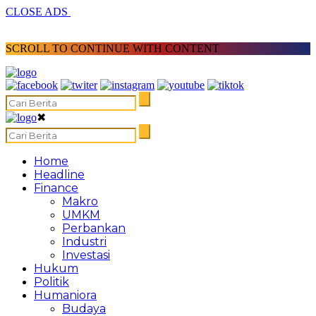
CLOSE ADS
SCROLL TO CONTINUE WITH CONTENT
✖
Home
Headline
Finance
Makro
UMKM
Perbankan
Industri
Investasi
Hukum
Politik
Humaniora
Budaya