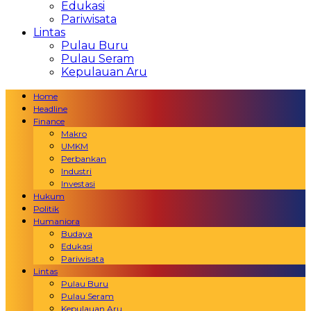
Edukasi
Pariwisata
Lintas
Pulau Buru
Pulau Seram
Kepulauan Aru
Home
Headline
Finance
Makro
UMKM
Perbankan
Industri
Investasi
Hukum
Politik
Humaniora
Budaya
Edukasi
Pariwisata
Lintas
Pulau Buru
Pulau Seram
Kepulauan Aru