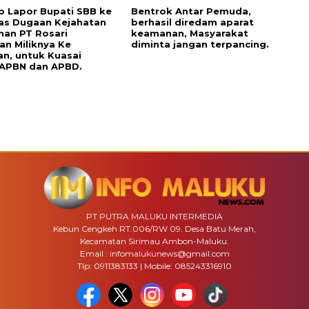
p Lapor Bupati SBB ke
Bentrok Antar Pemuda,
as Dugaan Kejahatan
berhasil diredam aparat
han PT Rosari
keamanan, Masyarakat
an Miliknya Ke
diminta jangan terpancing.
n, untuk Kuasai
 APBN dan APBD.
PT PUTRA MALUKU INTERMEDIA
Kebun Cengkeh RT.006/RW 09. Desa Batu Merah,
Kecamatan Sirimau Ambon-Maluku.
Email : infomalukunews@gmail.com
Tlp: 0911383133 | Mobile: 085243316910