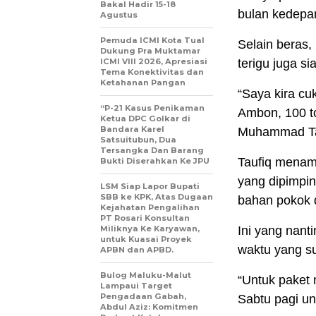
Bakal Hadir 15-18
bulan kedepa
Agustus
Pemuda ICMI Kota Tual
Selain beras, 
Dukung Pra Muktamar
ICMI VIII 2026, Apresiasi
terigu juga s
Tema Konektivitas dan
Ketahanan Pangan
“Saya kira cu
“P-21 Kasus Penikaman
Ambon, 100 to
Ketua DPC Golkar di
Bandara Karel
Muhammad Tau
Satsuitubun, Dua
Tersangka Dan Barang
Taufiq menamb
Bukti Diserahkan Ke JPU
yang dipimpin
LSM Siap Lapor Bupati
SBB ke KPK, Atas Dugaan
bahan pokok 
Kejahatan Pengalihan
PT Rosari Konsultan
Miliknya Ke Karyawan,
Ini yang nant
untuk Kuasai Proyek
waktu yang su
APBN dan APBD.
Bulog Maluku-Malut
“Untuk paket 
Lampaui Target
Pengadaan Gabah,
Sabtu pagi un
Abdul Aziz: Komitmen