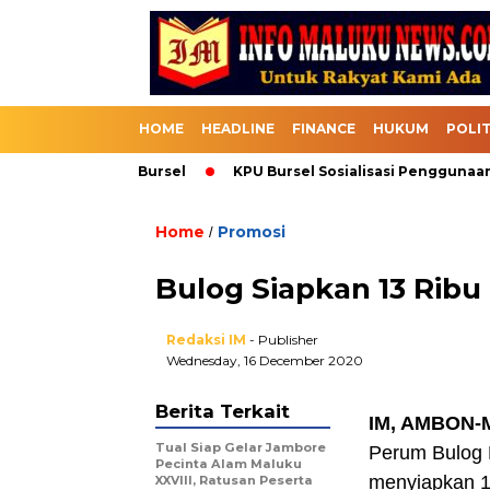
HOME
HEADLINE
FINANCE
HUKUM
POLIT
asuk Melalui Bursel
KPU Bursel Sosialisasi Penggunaan SI
Home
Promosi
/
Bulog Siapkan 13 Ribu
Redaksi IM
- Publisher
Wednesday, 16 December 2020
Berita Terkait
IM, AMBON-M
Tual Siap Gelar Jambore
Perum Bulog D
Pecinta Alam Maluku
menyiapkan 13
XXVIII, Ratusan Peserta