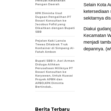
Perkuat Ketahanan
Selain Kota 
Pangan Daerah
ketersediaan 
KPK Diminta Usut
Dugaan Pengalihan PT
sekitarnya dis
Rosari Konsultan ke
Jacobus Fofid yang
Dikaitkan dengan Bupati
Diakui gudang
SBB
Kecamatan Wa
Pejalan Kaki Lansia
menjadi tamba
Tewas Ditabrak Truk
Kontainer di Simpang Al-
depannya. (w
Fatah Ambon
Bupati SBB Ir. Asri Arman
Diduga Alihkan
Perusahaan Miliknya PT
Rosari Konsultan ke
Karyawan, Untuk Kuasai
Proyek APBN dan
APBD,KPK Diminta
Bertindak..
Berita Terbaru