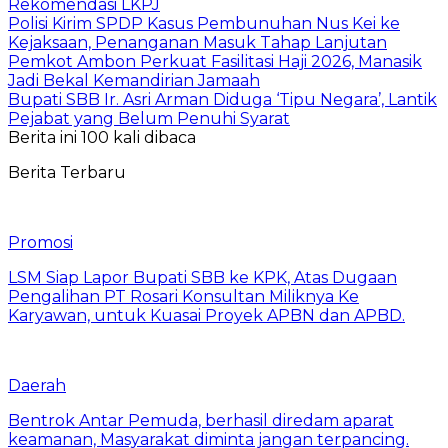
Rekomendasi LKPJ
Polisi Kirim SPDP Kasus Pembunuhan Nus Kei ke
Kejaksaan, Penanganan Masuk Tahap Lanjutan
Pemkot Ambon Perkuat Fasilitasi Haji 2026, Manasik
Jadi Bekal Kemandirian Jamaah
Bupati SBB Ir. Asri Arman Diduga ‘Tipu Negara’, Lantik
Pejabat yang Belum Penuhi Syarat
Berita ini 100 kali dibaca
Berita Terbaru
Promosi
LSM Siap Lapor Bupati SBB ke KPK, Atas Dugaan
Pengalihan PT Rosari Konsultan Miliknya Ke
Karyawan, untuk Kuasai Proyek APBN dan APBD.
Daerah
Bentrok Antar Pemuda, berhasil diredam aparat
keamanan, Masyarakat diminta jangan terpancing.