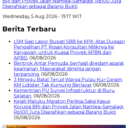
BRI dan Proyek Jalan Namlea–Samalagi, Rp100 Juta
Diserahkan sebagai Barang Bukti
Wednesday, 5 Aug 2026 - 19:17 WIT
Berita Terbaru
LSM Siap Lapor Bupati SBB ke KPK, Atas Dugaan
Pengalihan PT Rosari Konsultan Miliknya Ke
Karyawan, untuk Kuasai Proyek APBN dan
APBD.
06/08/2026
Bentrok Antar Pemuda, berhasil diredam aparat
keamanan, Masyarakat diminta jangan
terpancing.
06/08/2026
3 Minggu Batal Terus! Warga Pulau Kur Geram,
KM Lobster Tak Kunjung Berlayar
06/08/2026
Kementrian PU Survei Infrastruktur di Buru
Selatan
06/08/2026
Kejati Maluku Maraton Periksa Saksi Kasus
Korupsi BRI dan Proyek Jalan Namlea–Samalagi,
Rp100 Juta Diserahkan sebagai Barang Bukti
05/08/2026