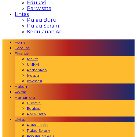
Edukasi
Pariwisata
Lintas
Pulau Buru
Pulau Seram
Kepulauan Aru
Home
Headline
Finance
Makro
UMKM
Perbankan
Industri
Investasi
Hukum
Politik
Humaniora
Budaya
Edukasi
Pariwisata
Lintas
Pulau Buru
Pulau Seram
Kepulauan Aru