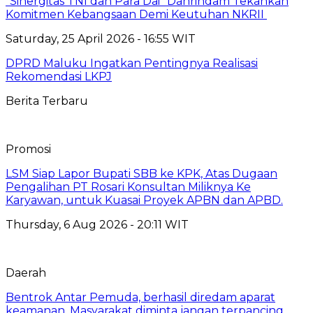
“Sinergitas TNI dan Para Dai” Danrindam Tekankan
Komitmen Kebangsaan Demi Keutuhan NKRII ‎
Saturday, 25 April 2026 - 16:55 WIT
DPRD Maluku Ingatkan Pentingnya Realisasi
Rekomendasi LKPJ
Berita Terbaru
Promosi
LSM Siap Lapor Bupati SBB ke KPK, Atas Dugaan
Pengalihan PT Rosari Konsultan Miliknya Ke
Karyawan, untuk Kuasai Proyek APBN dan APBD.
Thursday, 6 Aug 2026 - 20:11 WIT
Daerah
Bentrok Antar Pemuda, berhasil diredam aparat
keamanan, Masyarakat diminta jangan terpancing.