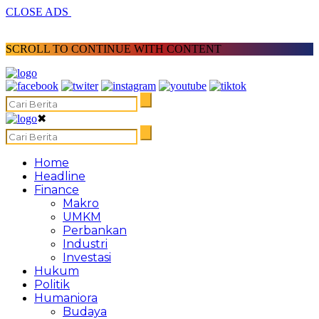
CLOSE ADS
SCROLL TO CONTINUE WITH CONTENT
✖
Home
Headline
Finance
Makro
UMKM
Perbankan
Industri
Investasi
Hukum
Politik
Humaniora
Budaya