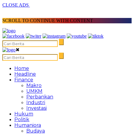
CLOSE ADS
SCROLL TO CONTINUE WITH CONTENT
✖
Home
Headline
Finance
Makro
UMKM
Perbankan
Industri
Investasi
Hukum
Politik
Humaniora
Budaya