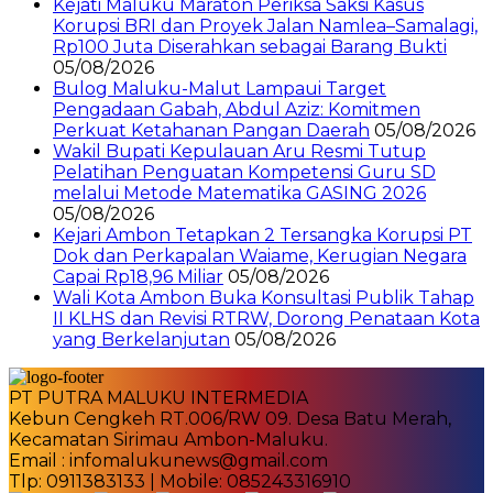
Kejati Maluku Maraton Periksa Saksi Kasus
Korupsi BRI dan Proyek Jalan Namlea–Samalagi,
Rp100 Juta Diserahkan sebagai Barang Bukti
05/08/2026
Bulog Maluku-Malut Lampaui Target
Pengadaan Gabah, Abdul Aziz: Komitmen
Perkuat Ketahanan Pangan Daerah
05/08/2026
Wakil Bupati Kepulauan Aru Resmi Tutup
Pelatihan Penguatan Kompetensi Guru SD
melalui Metode Matematika GASING 2026
05/08/2026
Kejari Ambon Tetapkan 2 Tersangka Korupsi PT
Dok dan Perkapalan Waiame, Kerugian Negara
Capai Rp18,96 Miliar
05/08/2026
Wali Kota Ambon Buka Konsultasi Publik Tahap
II KLHS dan Revisi RTRW, Dorong Penataan Kota
yang Berkelanjutan
05/08/2026
PT PUTRA MALUKU INTERMEDIA
Kebun Cengkeh RT.006/RW 09. Desa Batu Merah,
Kecamatan Sirimau Ambon-Maluku.
Email : infomalukunews@gmail.com
Tlp: 0911383133 | Mobile: 085243316910