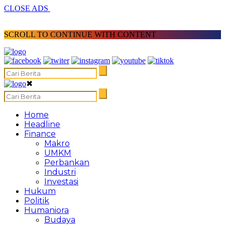
CLOSE ADS
SCROLL TO CONTINUE WITH CONTENT
✖
Home
Headline
Finance
Makro
UMKM
Perbankan
Industri
Investasi
Hukum
Politik
Humaniora
Budaya