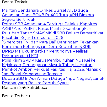
Berita Terkait
Mantan Bendahara Dinkes Bursel AT, Diduga
Gelapkan Dana BOKB Rp400 Juta, APH Diminta
Segera Bertindak
Polres SBB Amankan 4 Terduga Pelaku, Kapolres
AKBP Andi Zulkifli: Kasus Masih Dikembangkan
Puluhan Tanah SMA/SMK di SBB Belum Bersertifikat,
Kacabdin Kejar Tuntas Juli 2026
“Sinergitas TNI dan Para Dai” Danrindam Tekankan
Komitmen Kebangsaan Demi Keutuhan NKRII ‎
DPRD Maluku Ingatkan Pentingnya Realisasi
Rekomendasi LKPJ
Polisi Kirim SPDP Kasus Pembunuhan Nus Kei ke
Kejaksaan, Penanganan Masuk Tahap Lanjutan
Pemkot Ambon Perkuat Fasilitasi Haji 2026, Manasik
Jadi Bekal Kemandirian Jamaah
Bupati SBB Ir. Asri Arman Diduga ‘Tipu Negara’, Lantik
Pejabat yang Belum Penuhi Syarat
Berita ini 246 kali dibaca
Berita Terbaru