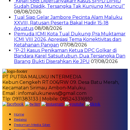
“Kejari SBB Dipertanyakan! Kasus SPPD DPRD
Sudah Disidik, Tersangka Tak Kunjung Muncul”
08/08/2026
Tual Siap Gelar Jambore Pecinta Alam Maluku
XXVIII, Ratusan Peserta Bakal Hadir 15-18
Agustus
08/08/2026
Pemuda ICMI Kota Tual Dukung Pra Muktamar
ICMI VIII 2026, Apresiasi Tema Konektivitas dan
Ketahanan Pangan
07/08/2026
“P-21 Kasus Penikaman Ketua DPC Golkar di
Bandara Karel Satsuitubun, Dua Tersangka Dan
Barang Bukti Diserahkan Ke JPU
07/08/2026
PT PUTRA MALUKU INTERMEDIA
Kebun Cengkeh RT.006/RW 09. Desa Batu Merah,
Kecamatan Sirimau Ambon-Maluku.
Email : infomalukunews@gmail.com
Tlp: 0911383133 | Mobile: 085243316910
Home
Redaksi
Pedoman Media Siber
Privacy Policy