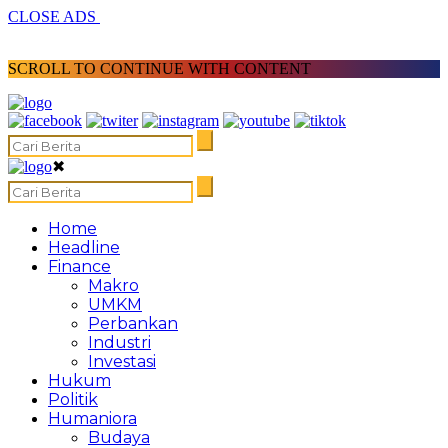
CLOSE ADS
SCROLL TO CONTINUE WITH CONTENT
✖
Home
Headline
Finance
Makro
UMKM
Perbankan
Industri
Investasi
Hukum
Politik
Humaniora
Budaya