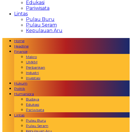
Edukasi
Pariwisata
Lintas
Pulau Buru
Pulau Seram
Kepulauan Aru
Home
Headline
Finance
Makro
UMKM
Perbankan
Industri
Investasi
Hukum
Politik
Humaniora
Budaya
Edukasi
Pariwisata
Lintas
Pulau Buru
Pulau Seram
Kepulauan Aru