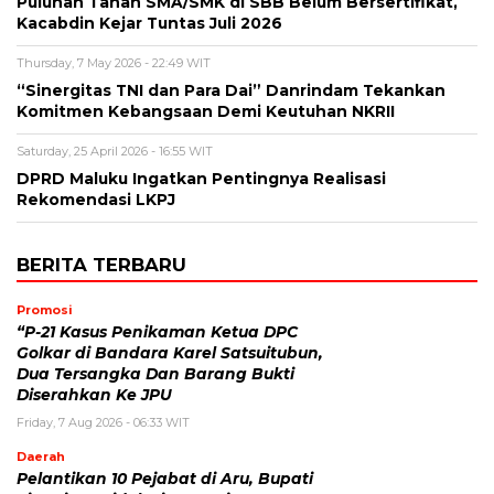
Puluhan Tanah SMA/SMK di SBB Belum Bersertifikat,
Kacabdin Kejar Tuntas Juli 2026
Thursday, 7 May 2026 - 22:49 WIT
“Sinergitas TNI dan Para Dai” Danrindam Tekankan
Komitmen Kebangsaan Demi Keutuhan NKRII ‎
Saturday, 25 April 2026 - 16:55 WIT
DPRD Maluku Ingatkan Pentingnya Realisasi
Rekomendasi LKPJ
BERITA TERBARU
Promosi
“P-21 Kasus Penikaman Ketua DPC
Golkar di Bandara Karel Satsuitubun,
Dua Tersangka Dan Barang Bukti
Diserahkan Ke JPU
Friday, 7 Aug 2026 - 06:33 WIT
Daerah
Pelantikan 10 Pejabat di Aru, Bupati