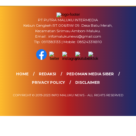
PT PUTRA MALUKU INTERMEDIA
Kebun Cengkeh RT.006/RW 09. Desa Batu Merah,
Kecamatan Sirimau Ambon-Maluku.
Email : infomalukunews@gmail.com
Tlp: 0911383133 | Mobile: 085243316910
HOME
REDAKSI
PEDOMAN MEDIA SIBER
PRIVACY POLICY
DISCLAIMER
COPYRIGHT © 2019-2023 INFO MALUKU NEWS - ALL RIGHTS RESERVED