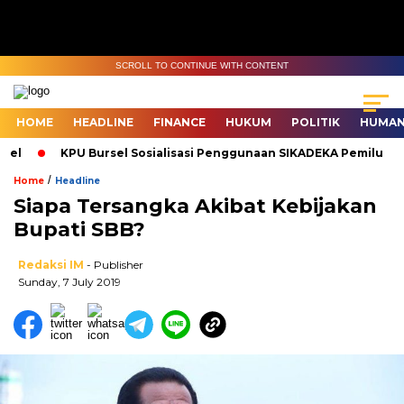
SCROLL TO CONTINUE WITH CONTENT
HOME
HEADLINE
FINANCE
HUKUM
POLITIK
HUMAN
KPU Bursel Sosialisasi Penggunaan SIKADEKA Pemilu
B
/
Home
Headline
Siapa Tersangka Akibat Kebijakan
Bupati SBB?
Redaksi IM
- Publisher
Sunday, 7 July 2019