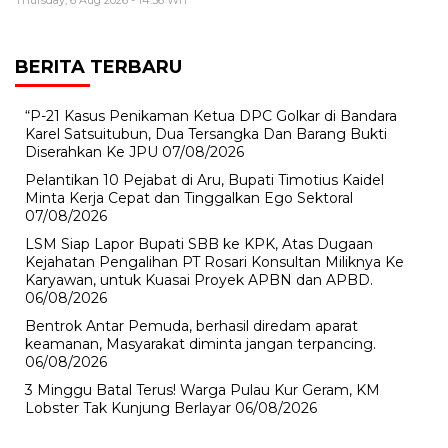
Thursday, 6 Aug 2026 - 14:56 WIT
BERITA TERBARU
“P-21 Kasus Penikaman Ketua DPC Golkar di Bandara
Karel Satsuitubun, Dua Tersangka Dan Barang Bukti
Diserahkan Ke JPU
07/08/2026
Pelantikan 10 Pejabat di Aru, Bupati Timotius Kaidel
Minta Kerja Cepat dan Tinggalkan Ego Sektoral
07/08/2026
LSM Siap Lapor Bupati SBB ke KPK, Atas Dugaan
Kejahatan Pengalihan PT Rosari Konsultan Miliknya Ke
Karyawan, untuk Kuasai Proyek APBN dan APBD.
06/08/2026
Bentrok Antar Pemuda, berhasil diredam aparat
keamanan, Masyarakat diminta jangan terpancing.
06/08/2026
3 Minggu Batal Terus! Warga Pulau Kur Geram, KM
Lobster Tak Kunjung Berlayar
06/08/2026