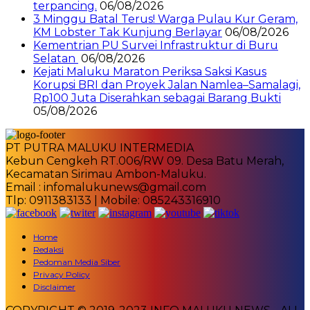
terpancing.
06/08/2026
3 Minggu Batal Terus! Warga Pulau Kur Geram,
KM Lobster Tak Kunjung Berlayar
06/08/2026
Kementrian PU Survei Infrastruktur di Buru
Selatan
06/08/2026
Kejati Maluku Maraton Periksa Saksi Kasus
Korupsi BRI dan Proyek Jalan Namlea–Samalagi,
Rp100 Juta Diserahkan sebagai Barang Bukti
05/08/2026
PT PUTRA MALUKU INTERMEDIA
Kebun Cengkeh RT.006/RW 09. Desa Batu Merah,
Kecamatan Sirimau Ambon-Maluku.
Email : infomalukunews@gmail.com
Tlp: 0911383133 | Mobile: 085243316910
Home
Redaksi
Pedoman Media Siber
Privacy Policy
Disclaimer