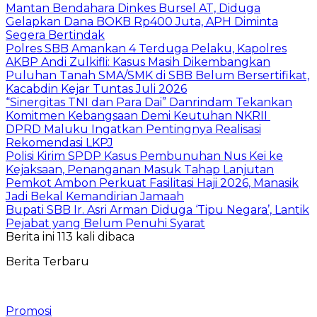
Mantan Bendahara Dinkes Bursel AT, Diduga
Gelapkan Dana BOKB Rp400 Juta, APH Diminta
Segera Bertindak
Polres SBB Amankan 4 Terduga Pelaku, Kapolres
AKBP Andi Zulkifli: Kasus Masih Dikembangkan
Puluhan Tanah SMA/SMK di SBB Belum Bersertifikat,
Kacabdin Kejar Tuntas Juli 2026
“Sinergitas TNI dan Para Dai” Danrindam Tekankan
Komitmen Kebangsaan Demi Keutuhan NKRII ‎
DPRD Maluku Ingatkan Pentingnya Realisasi
Rekomendasi LKPJ
Polisi Kirim SPDP Kasus Pembunuhan Nus Kei ke
Kejaksaan, Penanganan Masuk Tahap Lanjutan
Pemkot Ambon Perkuat Fasilitasi Haji 2026, Manasik
Jadi Bekal Kemandirian Jamaah
Bupati SBB Ir. Asri Arman Diduga ‘Tipu Negara’, Lantik
Pejabat yang Belum Penuhi Syarat
Berita ini 113 kali dibaca
Berita Terbaru
Promosi