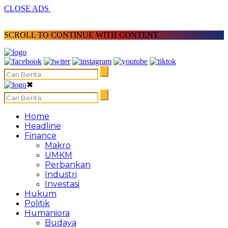
CLOSE ADS
SCROLL TO CONTINUE WITH CONTENT
✖
Home
Headline
Finance
Makro
UMKM
Perbankan
Industri
Investasi
Hukum
Politik
Humaniora
Budaya