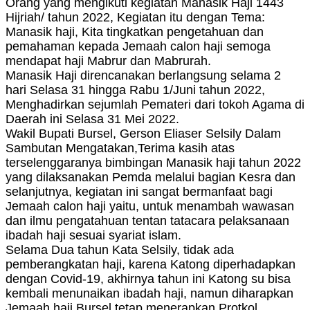
Orang yang mengikuti kegiatan Manasik Haji 1443
Hijriah/ tahun 2022, Kegiatan itu dengan Tema:
Manasik haji, Kita tingkatkan pengetahuan dan
pemahaman kepada Jemaah calon haji semoga
mendapat haji Mabrur dan Mabrurah.
Manasik Haji direncanakan berlangsung selama 2
hari Selasa 31 hingga Rabu 1/Juni tahun 2022,
Menghadirkan sejumlah Pemateri dari tokoh Agama di
Daerah ini Selasa 31 Mei 2022.
Wakil Bupati Bursel, Gerson Eliaser Selsily Dalam
Sambutan Mengatakan,Terima kasih atas
terselenggaranya bimbingan Manasik haji tahun 2022
yang dilaksanakan Pemda melalui bagian Kesra dan
selanjutnya, kegiatan ini sangat bermanfaat bagi
Jemaah calon haji yaitu, untuk menambah wawasan
dan ilmu pengatahuan tentan tatacara pelaksanaan
ibadah haji sesuai syariat islam.
Selama Dua tahun Kata Selsily, tidak ada
pemberangkatan haji, karena Katong diperhadapkan
dengan Covid-19, akhirnya tahun ini Katong su bisa
kembali menunaikan ibadah haji, namun diharapkan
Jemaah haji Bursel tetap menerapkan Protkol