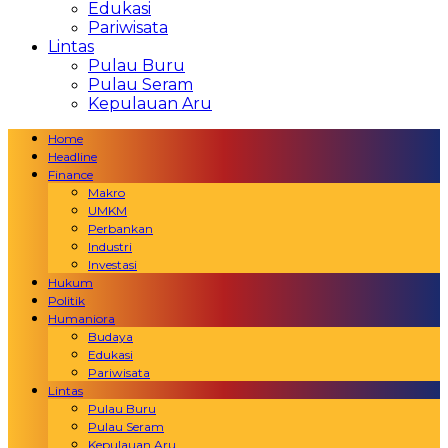
Edukasi
Pariwisata
Lintas
Pulau Buru
Pulau Seram
Kepulauan Aru
Home
Headline
Finance
Makro
UMKM
Perbankan
Industri
Investasi
Hukum
Politik
Humaniora
Budaya
Edukasi
Pariwisata
Lintas
Pulau Buru
Pulau Seram
Kepulauan Aru