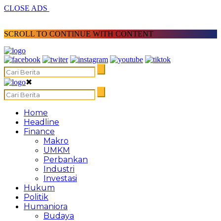
CLOSE ADS
SCROLL TO CONTINUE WITH CONTENT
✖
Home
Headline
Finance
Makro
UMKM
Perbankan
Industri
Investasi
Hukum
Politik
Humaniora
Budaya