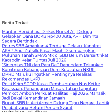
Berita Terkait
Mantan Bendahara Dinkes Bursel AT, Diduga
Gelapkan Dana BOKB Rp400 Juta, APH Diminta
Segera Bertindak
Polres SBB Amankan 4 Terduga Pelaku, Kapolres
AKBP Andi Zulkifli: Kasus Masih Dikembangkan
Puluhan Tanah SMA/SMK di SBB Belum Bersertifikat,
Kacabdin Kejar Tuntas Juli 2026
“Sinergitas TNI dan Para Dai” Danrindam Tekankan
Komitmen Kebangsaan Demi Keutuhan NKRII ‎
DPRD Maluku Ingatkan Pentingnya Realisasi
Rekomendasi LKPJ
Polisi Kirim SPDP Kasus Pembunuhan Nus Kei ke
Kejaksaan, Penanganan Masuk Tahap Lanjutan
Pemkot Ambon Perkuat Fasilitasi Haji 2026, Manasik
Jadi Bekal Kemandirian Jamaah
Bupati SBB Ir. Asri Arman Diduga ‘Tipu Negara’, Lantik
Pejabat yang Belum Penuhi Syarat