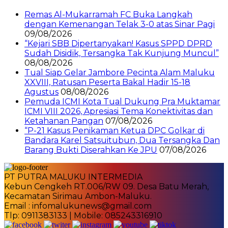
Remas Al-Mukarramah FC Buka Langkah
dengan Kemenangan Telak 3-0 atas Sinar Pagi
09/08/2026
“Kejari SBB Dipertanyakan! Kasus SPPD DPRD
Sudah Disidik, Tersangka Tak Kunjung Muncul”
08/08/2026
Tual Siap Gelar Jambore Pecinta Alam Maluku
XXVIII, Ratusan Peserta Bakal Hadir 15-18
Agustus
08/08/2026
Pemuda ICMI Kota Tual Dukung Pra Muktamar
ICMI VIII 2026, Apresiasi Tema Konektivitas dan
Ketahanan Pangan
07/08/2026
“P-21 Kasus Penikaman Ketua DPC Golkar di
Bandara Karel Satsuitubun, Dua Tersangka Dan
Barang Bukti Diserahkan Ke JPU
07/08/2026
PT PUTRA MALUKU INTERMEDIA
Kebun Cengkeh RT.006/RW 09. Desa Batu Merah,
Kecamatan Sirimau Ambon-Maluku.
Email : infomalukunews@gmail.com
Tlp: 0911383133 | Mobile: 085243316910