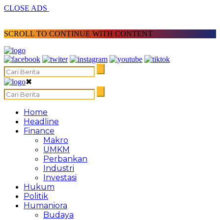
CLOSE ADS
SCROLL TO CONTINUE WITH CONTENT
✖
Home
Headline
Finance
Makro
UMKM
Perbankan
Industri
Investasi
Hukum
Politik
Humaniora
Budaya