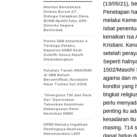
(13/05/21), b
Mantan Bendahara
Penetapan har
Dinkes Bursel AT,
Diduga Gelapkan Dana
melalui Keme
BOKB Rp400 Juta, APH
Diminta Segera
Isbat penentu
Bertindak
kenaikan Isa 
Polres SBB Amankan 4
Kristiani. Ke
Terduga Pelaku,
Kapolres AKBP Andi
setelah pera
Zulkifli: Kasus Masih
Dikembangkan
Seperti halny
1502/Masohi 
Puluhan Tanah SMA/SMK
di SBB Belum
agama dan mem
Bersertifikat, Kacabdin
Kejar Tuntas Juli 2026
kondisi yang
tingkat relig
“Sinergitas TNI dan Para
Dai” Danrindam
perlu menyad
Tekankan Komitmen
Kebangsaan Demi
penting itu a
Keutuhan NKRII ‎
kesadaran itu 
DPRD Maluku Ingatkan
masing. 714 s
Pentingnya Realisasi
Rekomendasi LKPJ
dapat hidup d