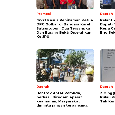
Promosi
Daerah
“P-21 Kasus Penikaman Ketua
Pelanti
DPC Golkar di Bandara Karel
Bupati 
Satsuitubun, Dua Tersangka
Kerja C
Dan Barang Bukti Diserahkan
Ego Sek
Ke JPU
Daerah
Daerah
Bentrok Antar Pemuda,
3 Mingg
berhasil diredam aparat
Pulau K
keamanan, Masyarakat
Tak Kun
diminta jangan terpancing.