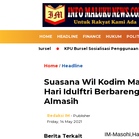
HOME
HEADLINE
FINANCE
HUKUM
POLIT
asuk Melalui Bursel
KPU Bursel Sosialisasi Penggunaan SI
Home
Headline
/
Suasana Wil Kodim M
Hari Idulftri Berbare
Almasih
Redaksi IM
- Publisher
Friday, 14 May 2021
IM-Masohi,Har
Berita Terkait