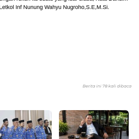
Letkol Inf Nunung Wahyu Nugroho,S.E,M.Si.
Berita ini 78 kali dibaca