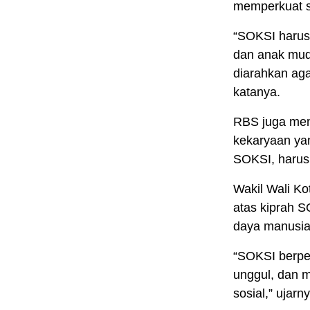
memperkuat s
“SOKSI harus
dan anak mud
diarahkan aga
katanya.
RBS juga men
kekaryaan yan
SOKSI, harus 
Wakil Wali Ko
atas kiprah 
daya manusia
“SOKSI berp
unggul, dan m
sosial,” ujarn