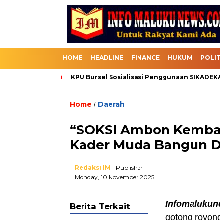
HOME
HEADLINE
FINANCE
HUKUM
POLIT
i Bursel
KPU Bursel Sosialisasi Penggunaan SIKADEKA Pemil
Home
Daerah
/
“SOKSI Ambon Kembali
Kader Muda Bangun D
Redaksi IM
- Publisher
Monday, 10 November 2025
Infomalukun
Berita Terkait
gotong royon