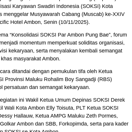
isasi Karyawan Swadiri Indonesia (SOKSI) Kota
s menggelar Musyawarah Cabang (Muscab) ke-XXIV
acific Hotel Ambon, Senin (10/11/2025).
ma “Konsolidasi SOKSI Par Ambon Pung Bae”, forum
i menjadi momentum memperkuat soliditas organisasi,
isi kekaryaan, serta menyalakan kembali semangat
 khas masyarakat Ambon.
ara ditandai dengan pemukulan tifa oleh Ketua
I Provinsi Maluku Rohalim Boy Sangadji (RBS)
ol persatuan dan semangat kekaryaan.
kegiatan ini Wakil Ketua Umum Depinas SOKSI Derek
il Wali Kota Ambon Elly Toisuta, PLT Ketua SOKSI
essy Hallauw, Ketua AMPG Maluku Zeth Pormes,
i Golkar Ambon dan SBB, Forkopimda, serta para kader
an SOKSI se-Kota Ambon.