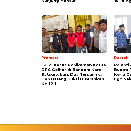
Kunjung Muncul”
15-18 A
Promosi
Daerah
“P-21 Kasus Penikaman Ketua
Pelanti
DPC Golkar di Bandara Karel
Bupati 
Satsuitubun, Dua Tersangka
Kerja C
Dan Barang Bukti Diserahkan
Ego Sek
Ke JPU