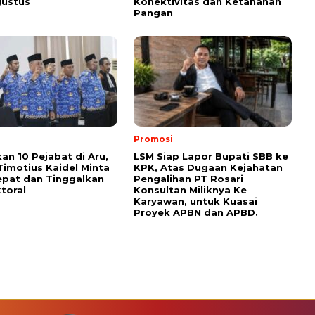
gustus
Konektivitas dan Ketahanan
Pangan
Promosi
kan 10 Pejabat di Aru,
LSM Siap Lapor Bupati SBB ke
Timotius Kaidel Minta
KPK, Atas Dugaan Kejahatan
epat dan Tinggalkan
Pengalihan PT Rosari
toral
Konsultan Miliknya Ke
Karyawan, untuk Kuasai
Proyek APBN dan APBD.