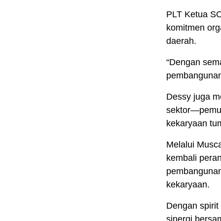
PLT Ketua S
komitmen orga
daerah.
“Dengan sema
pembangunan 
Dessy juga m
sektor—pemuda
kekaryaan tum
Melalui Musc
kembali peran
pembangunan d
kekaryaan.
Dengan spiri
sinergi bers