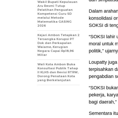
Wakil Bupati Kepulauan
Aru Resmi Tutup
Pelatihan Penguatan
Dalam arahan
Kompetensi Guru SD
konsolidasi o
melalui Metode
Matematika GASING
SOKSI di ten
2026
Kejari Ambon Tetapkan 2
“SOKSI lahir
Tersangka Korupsi PT
Dok dan Perkapalan
moral untuk 
Waiame, Kerugian
politik,” ujarn
Negara Capai Rp18,96
Miliar
Loupatty juga
Wali Kota Ambon Buka
Konsultasi Publik Tahap
terpisahkan d
II KLHS dan Revisi RTRW,
pengabdian so
Dorong Penataan Kota
yang Berkelanjutan
“SOKSI bukan 
pekerja, kary
bagi daerah,
Sementara it