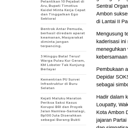
Pelantikan 10 Pejabat di
Sentral Organ
Aru, Bupati Timotius
Kaidel Minta Kerja Cepat
Ambon sukse
dan Tinggalkan Ego
Sektoral
di Lantai II P
Bentrok Antar Pemuda,
Mengusung te
berhasil diredam aparat
keamanan, Masyarakat
kaderisasi in
diminta jangan
terpancing.
meneguhkan v
kebersamaan
3 Minggu Batal Terus!
Warga Pulau Kur Geram,
KM Lobster Tak Kunjung
Pembukaan ac
Berlayar
Depidar SOKS
Kementrian PU Survei
Infrastruktur di Buru
sebagai simb
Selatan
Hadir dalam 
Kejati Maluku Maraton
Periksa Saksi Kasus
Loupatty, Wak
Korupsi BRI dan Proyek
Jalan Namlea–Samalagi,
Kota Ambon D
Rp100 Juta Diserahkan
jajaran Parta
sebagai Barang Bukti
dan simpatis