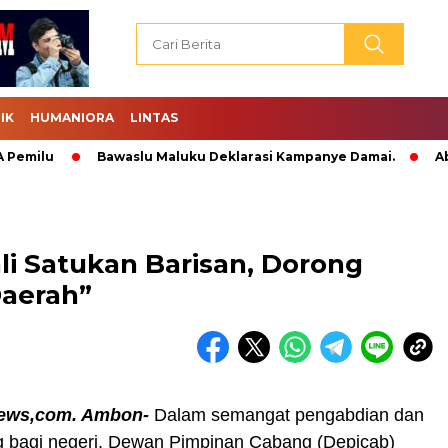
IK
HUMANIORA
LINTAS
u
Bawaslu Maluku Deklarasi Kampanye Damai.
Abraham T
 Satukan Barisan, Dorong
aerah”
ews,com. Ambon-
Dalam semangat pengabdian dan
g bagi negeri, Dewan Pimpinan Cabang (Depicab)