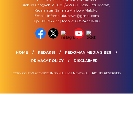
Kebun Cengkeh RT.006/RW 09. Desa Batu Merah,
Kecamatan Sirimau Ambon-Maluku.
Email : infomalukunews@gmail.com
Tlp: 0911383133 | Mobile: 085243316910
HOME
REDAKSI
PEDOMAN MEDIA SIBER
PRIVACY POLICY
DISCLAIMER
COPYRIGHT © 2019-2023 INFO MALUKU NEWS - ALL RIGHTS RESERVED