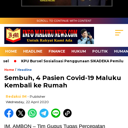
SCROLL TO CONTINUE WITH CONTENT
HOME
HEADLINE
FINANCE
HUKUM
POLITIK
HUMAN
l
KPU Bursel Sosialisasi Penggunaan SIKADEKA Pemilu
/
Home
Headline
Sembuh, 4 Pasien Covid-19 Maluku
Kembali ke Rumah
Redaksi IM
- Publisher
Wednesday, 22 April 2020
IM, AMBON – Tim Gugus Tugas Percepatan