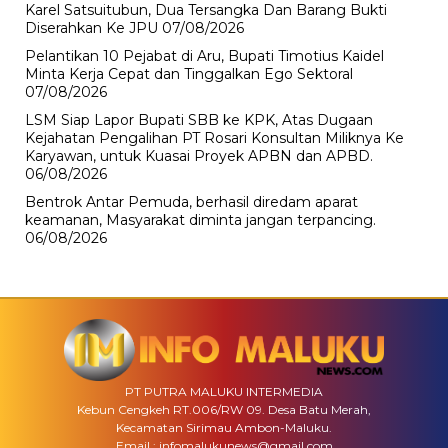
Karel Satsuitubun, Dua Tersangka Dan Barang Bukti
Diserahkan Ke JPU
07/08/2026
Pelantikan 10 Pejabat di Aru, Bupati Timotius Kaidel
Minta Kerja Cepat dan Tinggalkan Ego Sektoral
07/08/2026
LSM Siap Lapor Bupati SBB ke KPK, Atas Dugaan
Kejahatan Pengalihan PT Rosari Konsultan Miliknya Ke
Karyawan, untuk Kuasai Proyek APBN dan APBD.
06/08/2026
Bentrok Antar Pemuda, berhasil diredam aparat
keamanan, Masyarakat diminta jangan terpancing.
06/08/2026
PT PUTRA MALUKU INTERMEDIA
Kebun Cengkeh RT.006/RW 09. Desa Batu Merah,
Kecamatan Sirimau Ambon-Maluku.
Email : infomalukunews@gmail.com