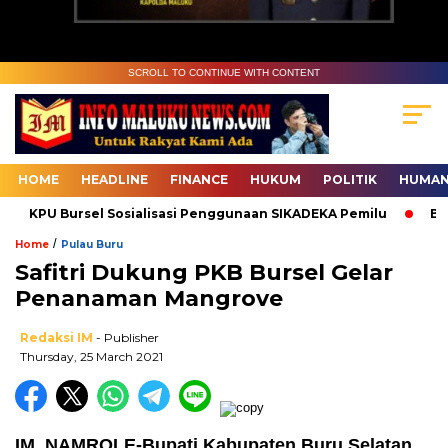
SCROLL TO CONTINUE WITH CONTENT
HOME
HEADLINE
FINANCE
HUKUM
POLITIK
HUMAN
KPU Bursel Sosialisasi Penggunaan SIKADEKA Pemilu
Bawas
/
Home
Pulau Buru
Safitri Dukung PKB Bursel Gelar
Penanaman Mangrove
Redaksi IM
- Publisher
Thursday, 25 March 2021
IM, NAMROLE-Bupati Kabupaten Buru Selatan