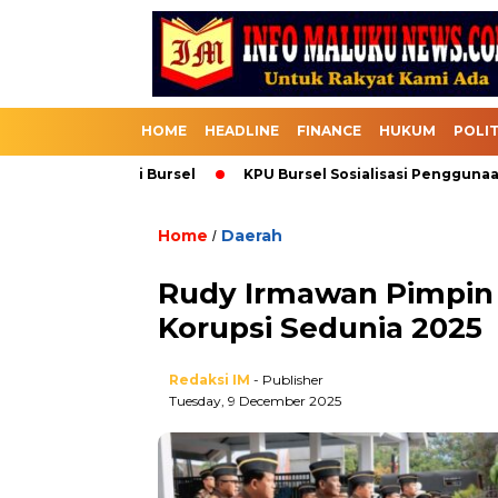
HOME
HEADLINE
FINANCE
HUKUM
POLIT
suk Melalui Bursel
KPU Bursel Sosialisasi Penggunaan SIKA
Home
Daerah
/
Rudy Irmawan Pimpin 
Korupsi Sedunia 2025
Redaksi IM
- Publisher
Tuesday, 9 December 2025