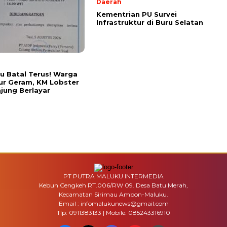
Daerah
Kementrian PU Survei
Infrastruktur di Buru Selatan
u Batal Terus! Warga
ur Geram, KM Lobster
jung Berlayar
PT PUTRA MALUKU INTERMEDIA
Kebun Cengkeh RT.006/RW 09. Desa Batu Merah,
Kecamatan Sirimau Ambon-Maluku.
Email : infomalukunews@gmail.com
Tlp: 0911383133 | Mobile: 085243316910