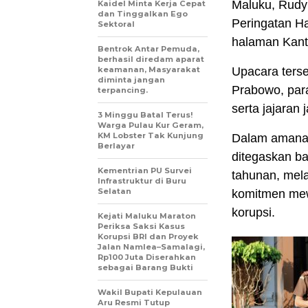
Maluku, Rudy
Kaidel Minta Kerja Cepat
dan Tinggalkan Ego
Peringatan H
Sektoral
halaman Kanto
Bentrok Antar Pemuda,
berhasil diredam aparat
keamanan, Masyarakat
Upacara terse
diminta jangan
Prabowo, para
terpancing.
serta jajaran
3 Minggu Batal Terus!
Warga Pulau Kur Geram,
KM Lobster Tak Kunjung
Dalam amanat
Berlayar
ditegaskan b
Kementrian PU Survei
tahunan, mel
Infrastruktur di Buru
Selatan
komitmen mew
korupsi.
Kejati Maluku Maraton
Periksa Saksi Kasus
Korupsi BRI dan Proyek
Jalan Namlea–Samalagi,
Rp100 Juta Diserahkan
sebagai Barang Bukti
Wakil Bupati Kepulauan
Aru Resmi Tutup