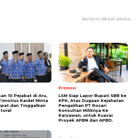
Berita ini 68 kali dibaca
Promosi
kan 10 Pejabat di Aru,
LSM Siap Lapor Bupati SBB ke
Timotius Kaidel Minta
KPK, Atas Dugaan Kejahatan
epat dan Tinggalkan
Pengalihan PT Rosari
toral
Konsultan Miliknya Ke
Karyawan, untuk Kuasai
Proyek APBN dan APBD.