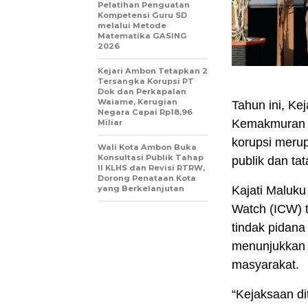
Pelatihan Penguatan
Kompetensi Guru SD
melalui Metode
Matematika GASING
2026
Kejari Ambon Tetapkan 2
Tersangka Korupsi PT
Dok dan Perkapalan
Waiame, Kerugian
Tahun ini, K
Negara Capai Rp18,96
Kemakmuran 
Miliar
korupsi meru
Wali Kota Ambon Buka
Konsultasi Publik Tahap
publik dan ta
II KLHS dan Revisi RTRW,
Dorong Penataan Kota
yang Berkelanjutan
Kajati Maluku
Watch (ICW) t
tindak pidana
menunjukkan 
masyarakat.
“Kejaksaan di