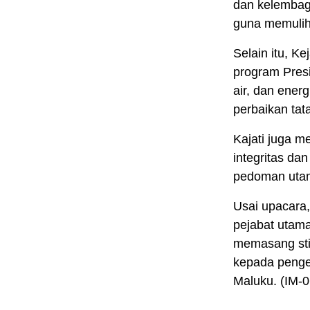
dan kelembaga
guna memulih
Selain itu, 
program Pres
air, dan energ
perbaikan tat
Kajati juga m
integritas da
pedoman utam
Usai upacara,
pejabat utam
memasang st
kepada penge
Maluku. (IM-0