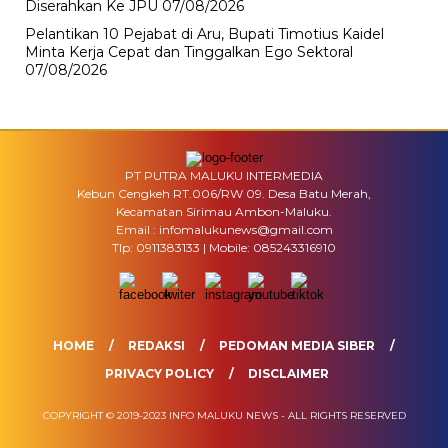
Diserahkan Ke JPU
07/08/2026
Pelantikan 10 Pejabat di Aru, Bupati Timotius Kaidel
Minta Kerja Cepat dan Tinggalkan Ego Sektoral
07/08/2026
PT PUTRA MALUKU INTERMEDIA
Kebun Cengkeh RT.006/RW 09. Desa Batu Merah,
Kecamatan Sirimau Ambon-Maluku.
Email : infomalukunews@gmail.com
Tlp: 0911383133 | Mobile: 085243316910
HOME
REDAKSI
PEDOMAN MEDIA SIBER
PRIVACY POLICY
DISCLAIMER
COPYRIGHT © 2019-2023 INFO MALUKU NEWS - ALL RIGHTS RESERVED