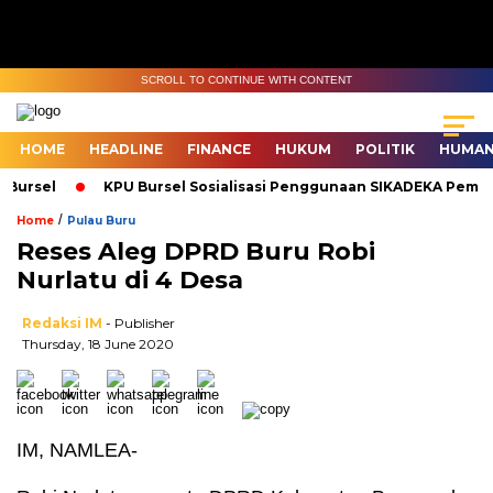
SCROLL TO CONTINUE WITH CONTENT
HOME
HEADLINE
FINANCE
HUKUM
POLITIK
HUMAN
Bursel
KPU Bursel Sosialisasi Penggunaan SIKADEKA Pemilu
/
Home
Pulau Buru
Reses Aleg DPRD Buru Robi
Nurlatu di 4 Desa
Redaksi IM
- Publisher
Thursday, 18 June 2020
IM, NAMLEA-