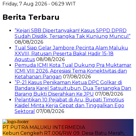
Friday, 7 Aug 2026 - 06:29 WIT
Berita Terbaru
“Kejari SBB Dipertanyakan! Kasus SPPD DPRD
Sudah Disidik, Tersangka Tak Kunjung Muncul”
08/08/2026
Tual Siap Gelar Jambore Pecinta Alam Maluku
XXVIII, Ratusan Peserta Bakal Hadir 15-18
Agustus
08/08/2026
Pemuda ICMI Kota Tual Dukung Pra Muktamar
ICMI VIII 2026, Apresiasi Tema Konektivitas dan
Ketahanan Pangan
07/08/2026
“P-21 Kasus Penikaman Ketua DPC Golkar di
Bandara Karel Satsuitubun, Dua Tersangka Dan
Barang Bukti Diserahkan Ke JPU
07/08/2026
Pelantikan 10 Pejabat di Aru, Bupati Timotius
Kaidel Minta Kerja Cepat dan Tinggalkan Ego
Sektoral
07/08/2026
PT PUTRA MALUKU INTERMEDIA
Kebun Cengkeh RT.006/RW 09. Desa Batu Merah,