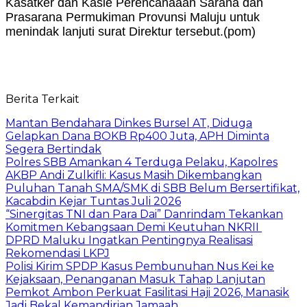
Kasatker dan Kasie Perencanaaan Sarana dan
Prasarana Permukiman Provunsi Maluju untuk
menindak lanjuti surat Direktur tersebut.(pom)
Berita Terkait
Mantan Bendahara Dinkes Bursel AT, Diduga
Gelapkan Dana BOKB Rp400 Juta, APH Diminta
Segera Bertindak
Polres SBB Amankan 4 Terduga Pelaku, Kapolres
AKBP Andi Zulkifli: Kasus Masih Dikembangkan
Puluhan Tanah SMA/SMK di SBB Belum Bersertifikat,
Kacabdin Kejar Tuntas Juli 2026
“Sinergitas TNI dan Para Dai” Danrindam Tekankan
Komitmen Kebangsaan Demi Keutuhan NKRII ‎
DPRD Maluku Ingatkan Pentingnya Realisasi
Rekomendasi LKPJ
Polisi Kirim SPDP Kasus Pembunuhan Nus Kei ke
Kejaksaan, Penanganan Masuk Tahap Lanjutan
Pemkot Ambon Perkuat Fasilitasi Haji 2026, Manasik
Jadi Bekal Kemandirian Jamaah