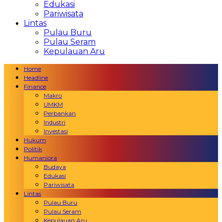
Edukasi
Pariwisata
Lintas
Pulau Buru
Pulau Seram
Kepulauan Aru
Home
Headline
Finance
Makro
UMKM
Perbankan
Industri
Investasi
Hukum
Politik
Humaniora
Budaya
Edukasi
Pariwisata
Lintas
Pulau Buru
Pulau Seram
Kepulauan Aru