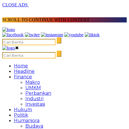
CLOSE ADS
SCROLL TO CONTINUE WITH CONTENT
✖
Home
Headline
Finance
Makro
UMKM
Perbankan
Industri
Investasi
Hukum
Politik
Humaniora
Budaya