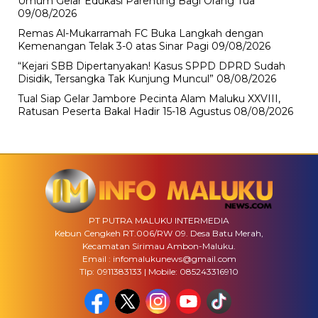
Umum Gelar Edukasi Parenting Bagi Orang Tua
09/08/2026
Remas Al-Mukarramah FC Buka Langkah dengan
Kemenangan Telak 3-0 atas Sinar Pagi
09/08/2026
“Kejari SBB Dipertanyakan! Kasus SPPD DPRD Sudah
Disidik, Tersangka Tak Kunjung Muncul”
08/08/2026
Tual Siap Gelar Jambore Pecinta Alam Maluku XXVIII,
Ratusan Peserta Bakal Hadir 15-18 Agustus
08/08/2026
PT PUTRA MALUKU INTERMEDIA
Kebun Cengkeh RT.006/RW 09. Desa Batu Merah,
Kecamatan Sirimau Ambon-Maluku.
Email : infomalukunews@gmail.com
Tlp: 0911383133 | Mobile: 085243316910