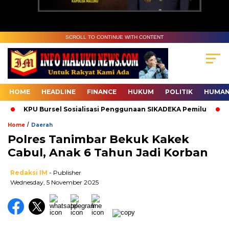
SCROLL TO CONTINUE WITH CONTENT
HOME
HEADLINE
FINANCE
HUKUM
POLITIK
HUMAN
KPU Bursel Sosialisasi Penggunaan SIKADEKA Pemilu
Baw
/
Home
Daerah
Polres Tanimbar Bekuk Kakek
Cabul, Anak 6 Tahun Jadi Korban
Redaksi IM
- Publisher
Wednesday, 5 November 2025