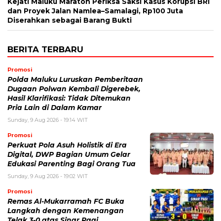
Kejati Maluku Maraton Periksa Saksi Kasus Korupsi BRI
dan Proyek Jalan Namlea–Samalagi, Rp100 Juta
Diserahkan sebagai Barang Bukti
BERITA TERBARU
Promosi
Polda Maluku Luruskan Pemberitaan
Dugaan Polwan Kembali Digerebek,
Hasil Klarifikasi: Tidak Ditemukan
Pria Lain di Dalam Kamar
Sunday, 9 Aug 2026 - 19:14 WIT
Promosi
Perkuat Pola Asuh Holistik di Era
Digital, DWP Bagian Umum Gelar
Edukasi Parenting Bagi Orang Tua
Sunday, 9 Aug 2026 - 19:02 WIT
Promosi
Remas Al-Mukarramah FC Buka
Langkah dengan Kemenangan
Telak 3-0 atas Sinar Pagi