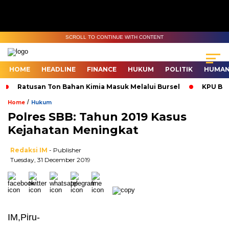
SCROLL TO CONTINUE WITH CONTENT
HOME
HEADLINE
FINANCE
HUKUM
POLITIK
HUMAN
Ratusan Ton Bahan Kimia Masuk Melalui Bursel
KPU Bur
/
Home
Hukum
Polres SBB: Tahun 2019 Kasus
Kejahatan Meningkat
Redaksi IM
- Publisher
Tuesday, 31 December 2019
IM,Piru-