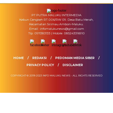
PT PUTRA MALUKU INTERMEDIA
Kebun Cengkeh RT.006/RW 09. Desa Batu Merah,
Kecamatan Sirimau Ambon-Maluku.
Email : infomalukunews@gmail.com
Tlp: 0911383133 | Mobile: 085243316910
HOME
REDAKSI
PEDOMAN MEDIA SIBER
PRIVACY POLICY
DISCLAIMER
COPYRIGHT © 2019-2023 INFO MALUKU NEWS - ALL RIGHTS RESERVED