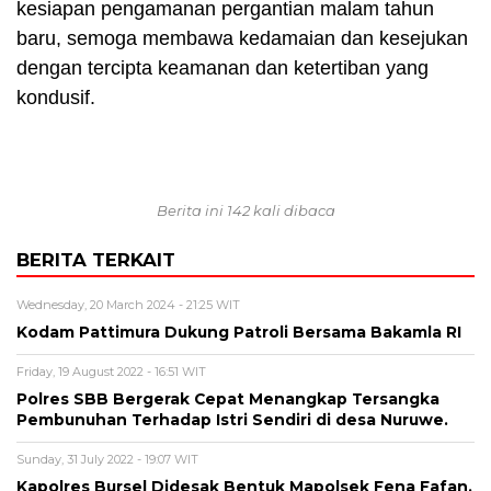
kesiapan pengamanan pergantian malam tahun
baru, semoga membawa kedamaian dan kesejukan
dengan tercipta keamanan dan ketertiban yang
kondusif.
Berita ini 142 kali dibaca
BERITA TERKAIT
Wednesday, 20 March 2024 - 21:25 WIT
Kodam Pattimura Dukung Patroli Bersama Bakamla RI
Friday, 19 August 2022 - 16:51 WIT
Polres SBB Bergerak Cepat Menangkap Tersangka
Pembunuhan Terhadap Istri Sendiri di desa Nuruwe.
Sunday, 31 July 2022 - 19:07 WIT
Kapolres Bursel Didesak Bentuk Mapolsek Fena Fafan.