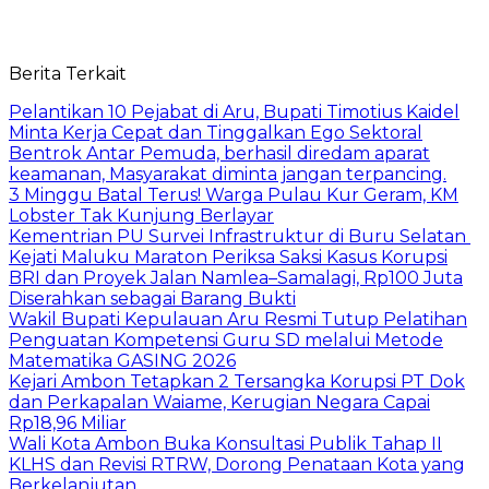
Berita Terkait
Pelantikan 10 Pejabat di Aru, Bupati Timotius Kaidel
Minta Kerja Cepat dan Tinggalkan Ego Sektoral
Bentrok Antar Pemuda, berhasil diredam aparat
keamanan, Masyarakat diminta jangan terpancing.
3 Minggu Batal Terus! Warga Pulau Kur Geram, KM
Lobster Tak Kunjung Berlayar
Kementrian PU Survei Infrastruktur di Buru Selatan
Kejati Maluku Maraton Periksa Saksi Kasus Korupsi
BRI dan Proyek Jalan Namlea–Samalagi, Rp100 Juta
Diserahkan sebagai Barang Bukti
Wakil Bupati Kepulauan Aru Resmi Tutup Pelatihan
Penguatan Kompetensi Guru SD melalui Metode
Matematika GASING 2026
Kejari Ambon Tetapkan 2 Tersangka Korupsi PT Dok
dan Perkapalan Waiame, Kerugian Negara Capai
Rp18,96 Miliar
Wali Kota Ambon Buka Konsultasi Publik Tahap II
KLHS dan Revisi RTRW, Dorong Penataan Kota yang
Berkelanjutan