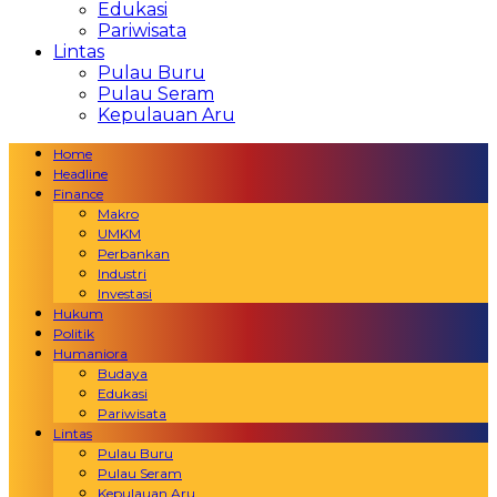
Edukasi
Pariwisata
Lintas
Pulau Buru
Pulau Seram
Kepulauan Aru
Home
Headline
Finance
Makro
UMKM
Perbankan
Industri
Investasi
Hukum
Politik
Humaniora
Budaya
Edukasi
Pariwisata
Lintas
Pulau Buru
Pulau Seram
Kepulauan Aru