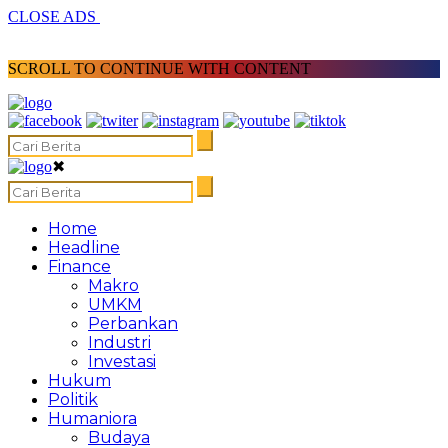
CLOSE ADS
SCROLL TO CONTINUE WITH CONTENT
✖
Home
Headline
Finance
Makro
UMKM
Perbankan
Industri
Investasi
Hukum
Politik
Humaniora
Budaya