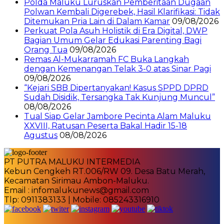
Polda Maluku Luruskan Pemberitaan Dugaan
Polwan Kembali Digerebek, Hasil Klarifikasi: Tidak
Ditemukan Pria Lain di Dalam Kamar
09/08/2026
Perkuat Pola Asuh Holistik di Era Digital, DWP
Bagian Umum Gelar Edukasi Parenting Bagi
Orang Tua
09/08/2026
Remas Al-Mukarramah FC Buka Langkah
dengan Kemenangan Telak 3-0 atas Sinar Pagi
09/08/2026
“Kejari SBB Dipertanyakan! Kasus SPPD DPRD
Sudah Disidik, Tersangka Tak Kunjung Muncul”
08/08/2026
Tual Siap Gelar Jambore Pecinta Alam Maluku
XXVIII, Ratusan Peserta Bakal Hadir 15-18
Agustus
08/08/2026
PT PUTRA MALUKU INTERMEDIA
Kebun Cengkeh RT.006/RW 09. Desa Batu Merah,
Kecamatan Sirimau Ambon-Maluku.
Email : infomalukunews@gmail.com
Tlp: 0911383133 | Mobile: 085243316910