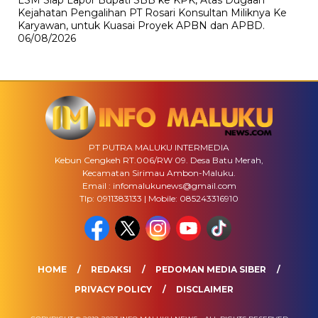
LSM Siap Lapor Bupati SBB ke KPK, Atas Dugaan
Kejahatan Pengalihan PT Rosari Konsultan Miliknya Ke
Karyawan, untuk Kuasai Proyek APBN dan APBD.
06/08/2026
PT PUTRA MALUKU INTERMEDIA
Kebun Cengkeh RT.006/RW 09. Desa Batu Merah,
Kecamatan Sirimau Ambon-Maluku.
Email : infomalukunews@gmail.com
Tlp: 0911383133 | Mobile: 085243316910
HOME
REDAKSI
PEDOMAN MEDIA SIBER
PRIVACY POLICY
DISCLAIMER