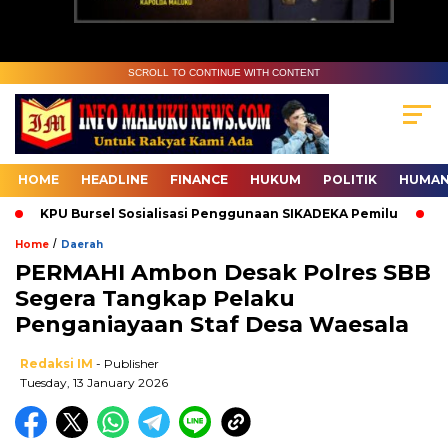
SCROLL TO CONTINUE WITH CONTENT
HOME
HEADLINE
FINANCE
HUKUM
POLITIK
HUMAN
KPU Bursel Sosialisasi Penggunaan SIKADEKA Pemilu
Baw
/
Home
Daerah
PERMAHI Ambon Desak Polres SBB
Segera Tangkap Pelaku
Penganiayaan Staf Desa Waesala
Redaksi IM
- Publisher
Tuesday, 13 January 2026