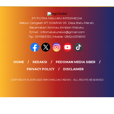
PT PUTRA MALUKU INTERMEDIA
Kebun Cengkeh RT.006/RW 09. Desa Batu Merah,
Kecamatan Sirimau Ambon-Maluku.
Email : infomalukunews@gmail.com
Tlp: 0911383133 | Mobile: 085243316910
HOME
REDAKSI
PEDOMAN MEDIA SIBER
PRIVACY POLICY
DISCLAIMER
COPYRIGHT © 2019-2023 INFO MALUKU NEWS - ALL RIGHTS RESERVED