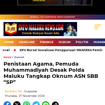
SCROLL TO CONTINUE WITH CONTENT
HOME
HEADLINE
FINANCE
HUKUM
POLITIK
HUMAN
sel
KPU Bursel Sosialisasi Penggunaan SIKADEKA Pemilu
/
Home
Daerah
Penistaan Agama, Pemuda
Muhammadiyah Desak Polda
Maluku Tangkap Oknum ASN SBB
“SP”
Redaksi IM
- Publisher
Thursday, 27 November 2025