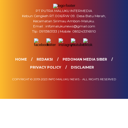
PT PUTRA MALUKU INTERMEDIA
Kebun Cengkeh RT.006/RW 09. Desa Batu Merah,
Kecamatan Sirimau Ambon-Maluku.
Email : infomalukunews@gmail.com
Tlp: 0911383133 | Mobile: 085243316910
HOME
REDAKSI
PEDOMAN MEDIA SIBER
PRIVACY POLICY
DISCLAIMER
COPYRIGHT © 2019-2023 INFO MALUKU NEWS - ALL RIGHTS RESERVED