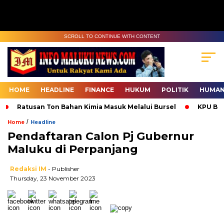
SCROLL TO CONTINUE WITH CONTENT
HOME
HEADLINE
FINANCE
HUKUM
POLITIK
HUMAN
Ratusan Ton Bahan Kimia Masuk Melalui Bursel
KPU Bur
/
Home
Headline
Pendaftaran Calon Pj Gubernur
Maluku di Perpanjang
Redaksi IM
- Publisher
Thursday, 23 November 2023