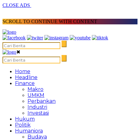
CLOSE ADS
SCROLL TO CONTINUE WITH CONTENT
✖
Home
Headline
Finance
Makro
UMKM
Perbankan
Industri
Investasi
Hukum
Politik
Humaniora
Budaya