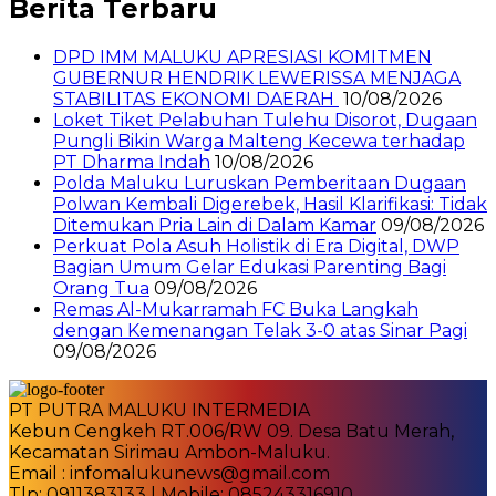
Berita Terbaru
DPD IMM MALUKU APRESIASI KOMITMEN
GUBERNUR HENDRIK LEWERISSA MENJAGA
STABILITAS EKONOMI DAERAH
10/08/2026
Loket Tiket Pelabuhan Tulehu Disorot, Dugaan
Pungli Bikin Warga Malteng Kecewa terhadap
PT Dharma Indah
10/08/2026
Polda Maluku Luruskan Pemberitaan Dugaan
Polwan Kembali Digerebek, Hasil Klarifikasi: Tidak
Ditemukan Pria Lain di Dalam Kamar
09/08/2026
Perkuat Pola Asuh Holistik di Era Digital, DWP
Bagian Umum Gelar Edukasi Parenting Bagi
Orang Tua
09/08/2026
Remas Al-Mukarramah FC Buka Langkah
dengan Kemenangan Telak 3-0 atas Sinar Pagi
09/08/2026
PT PUTRA MALUKU INTERMEDIA
Kebun Cengkeh RT.006/RW 09. Desa Batu Merah,
Kecamatan Sirimau Ambon-Maluku.
Email : infomalukunews@gmail.com
Tlp: 0911383133 | Mobile: 085243316910