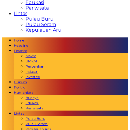
Edukasi
Pariwisata
Lintas
Pulau Buru
Pulau Seram
Kepulauan Aru
Home
Headline
Finance
Makro
UMKM
Perbankan
Industri
Investasi
Hukum
Politik
Humaniora
Budaya
Edukasi
Pariwisata
Lintas
Pulau Buru
Pulau Seram
Kepulauan Aru