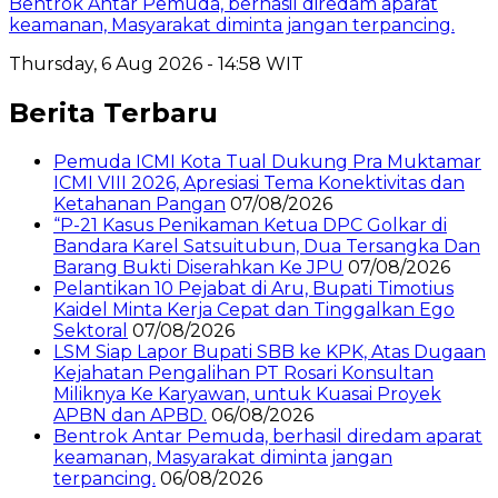
Bentrok Antar Pemuda, berhasil diredam aparat
keamanan, Masyarakat diminta jangan terpancing.
Thursday, 6 Aug 2026 - 14:58 WIT
Berita Terbaru
Pemuda ICMI Kota Tual Dukung Pra Muktamar
ICMI VIII 2026, Apresiasi Tema Konektivitas dan
Ketahanan Pangan
07/08/2026
“P-21 Kasus Penikaman Ketua DPC Golkar di
Bandara Karel Satsuitubun, Dua Tersangka Dan
Barang Bukti Diserahkan Ke JPU
07/08/2026
Pelantikan 10 Pejabat di Aru, Bupati Timotius
Kaidel Minta Kerja Cepat dan Tinggalkan Ego
Sektoral
07/08/2026
LSM Siap Lapor Bupati SBB ke KPK, Atas Dugaan
Kejahatan Pengalihan PT Rosari Konsultan
Miliknya Ke Karyawan, untuk Kuasai Proyek
APBN dan APBD.
06/08/2026
Bentrok Antar Pemuda, berhasil diredam aparat
keamanan, Masyarakat diminta jangan
terpancing.
06/08/2026