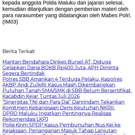
kepada anggota Polda Maluku dan jajaran selesai,
kemudian dilanjutkan dengan pemberian materi oleh
para narasumber yang didatangkan oleh Mabes Polri.
(IM03)
Berita Terkait
Mantan Bendahara Dinkes Bursel AT, Diduga
Gelapkan Dana BOKB Rp400 Juta, APH Diminta
Segera Bertindak
Polres SBB Amankan 4 Terduga Pelaku, Kapolres
AKBP Andi Zulkifli: Kasus Masih Dikembangkan
Puluhan Tanah SMA/SMK di SBB Belum Bersertifikat,
Kacabdin Kejar Tuntas Juli 2026
“Sinergitas TNI dan Para Dai” Danrindam Tekankan
Komitmen Kebangsaan Demi Keutuhan NKRII ‎
DPRD Maluku Ingatkan Pentingnya Realisasi
Rekomendasi LKPJ
Polisi Kirim SPDP Kasus Pembunuhan Nus Kei ke
Kejaksaan, Penanganan Masuk Tahap Lanjutan