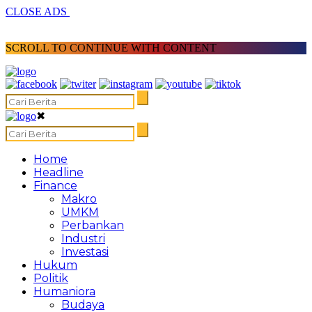
CLOSE ADS
SCROLL TO CONTINUE WITH CONTENT
✖
Home
Headline
Finance
Makro
UMKM
Perbankan
Industri
Investasi
Hukum
Politik
Humaniora
Budaya