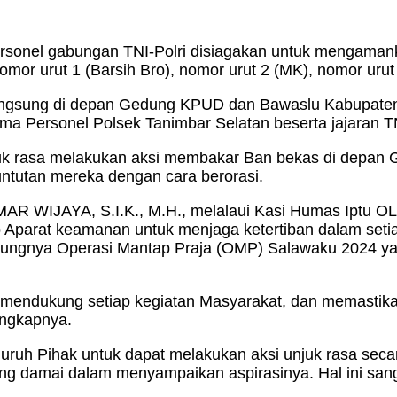
 gabungan TNI-Polri disiagakan untuk mengamankan 
r urut 1 (Barsih Bro), nomor urut 2 (MK), nomor urut 4
angsung di depan Gedung KPUD dan Bawaslu Kabupaten 
ma Personel Polsek Tanimbar Selatan beserta jajaran T
uk rasa melakukan aksi membakar Ban bekas di depan
tutan mereka dengan cara berorasi.
MAR WIJAYA, S.I.K., M.H., melalaui Kasi Humas Ipt
Aparat keamanan untuk menjaga ketertiban dalam setia
rlangsungnya Operasi Mantap Praja (OMP) Salawaku 2024
mendukung setiap kegiatan Masyarakat, dan memastikan
ungkapnya.
ruh Pihak untuk dapat melakukan aksi unjuk rasa seca
 damai dalam menyampaikan aspirasinya. Hal ini sangat