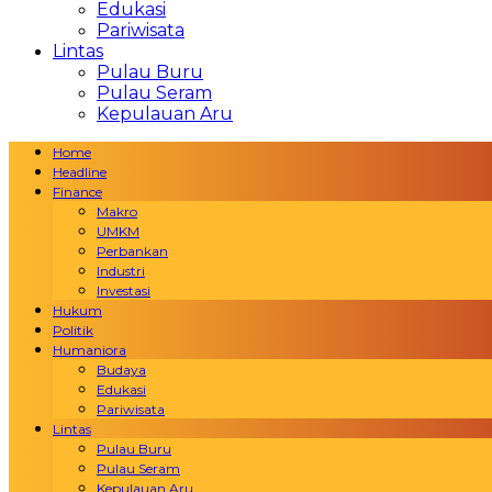
Edukasi
Pariwisata
Lintas
Pulau Buru
Pulau Seram
Kepulauan Aru
Home
Headline
Finance
Makro
UMKM
Perbankan
Industri
Investasi
Hukum
Politik
Humaniora
Budaya
Edukasi
Pariwisata
Lintas
Pulau Buru
Pulau Seram
Kepulauan Aru