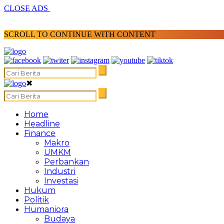
CLOSE ADS
SCROLL TO CONTINUE WITH CONTENT
✖
Home
Headline
Finance
Makro
UMKM
Perbankan
Industri
Investasi
Hukum
Politik
Humaniora
Budaya