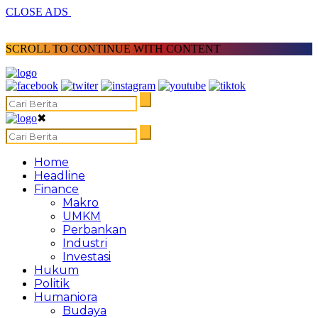
CLOSE ADS
SCROLL TO CONTINUE WITH CONTENT
✖
Home
Headline
Finance
Makro
UMKM
Perbankan
Industri
Investasi
Hukum
Politik
Humaniora
Budaya