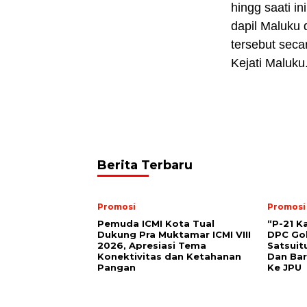
hingg saati i
dapil Maluku 
tersebut seca
Kejati Maluku
Berita Terbaru
Promosi
Promosi
Pemuda ICMI Kota Tual
“P-21 K
Dukung Pra Muktamar ICMI VIII
DPC Gol
2026, Apresiasi Tema
Satsuit
Konektivitas dan Ketahanan
Dan Bar
Pangan
Ke JPU