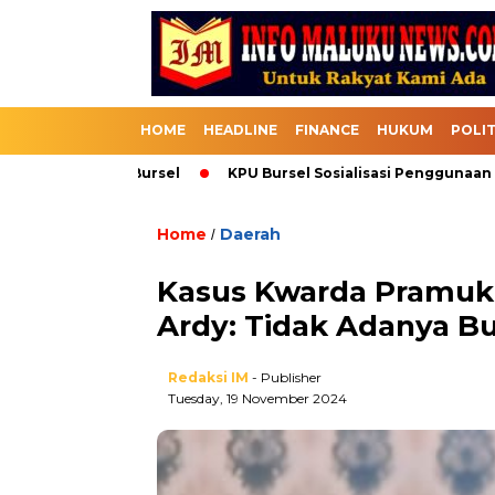
HOME
HEADLINE
FINANCE
HUKUM
POLIT
k Melalui Bursel
KPU Bursel Sosialisasi Penggunaan SIKADE
Home
Daerah
/
Kasus Kwarda Pramuka
Ardy: Tidak Adanya B
Redaksi IM
- Publisher
Tuesday, 19 November 2024