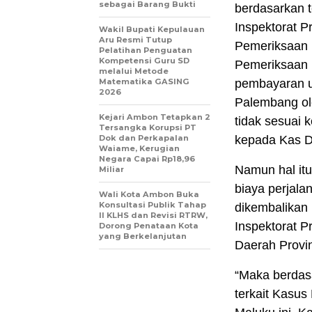
sebagai Barang Bukti
berdasarkan t
Inspektorat P
Wakil Bupati Kepulauan
Aru Resmi Tutup
Pemeriksaan 
Pelatihan Penguatan
Kompetensi Guru SD
Pemeriksaan 
melalui Metode
Matematika GASING
pembayaran ua
2026
Palembang ol
Kejari Ambon Tetapkan 2
tidak sesuai 
Tersangka Korupsi PT
Dok dan Perkapalan
kepada Kas D
Waiame, Kerugian
Negara Capai Rp18,96
Namun hal itu,
Miliar
biaya perjala
Wali Kota Ambon Buka
Konsultasi Publik Tahap
dikembalikan
II KLHS dan Revisi RTRW,
Inspektorat P
Dorong Penataan Kota
yang Berkelanjutan
Daerah Provin
“Maka berdasa
terkait Kasu