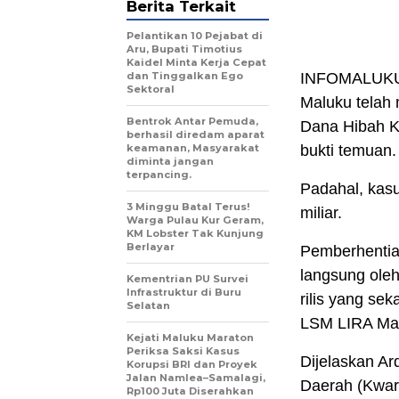
Berita Terkait
Pelantikan 10 Pejabat di
Aru, Bupati Timotius
Kaidel Minta Kerja Cepat
dan Tinggalkan Ego
INFOMALUKUN
Sektoral
Maluku telah
Bentrok Antar Pemuda,
Dana Hibah K
berhasil diredam aparat
keamanan, Masyarakat
bukti temuan.
diminta jangan
terpancing.
Padahal, kasu
3 Minggu Batal Terus!
miliar.
Warga Pulau Kur Geram,
KM Lobster Tak Kunjung
Berlayar
Pemberhentia
langsung ole
Kementrian PU Survei
Infrastruktur di Buru
rilis yang se
Selatan
LSM LIRA Mal
Kejati Maluku Maraton
Periksa Saksi Kasus
Dijelaskan Ar
Korupsi BRI dan Proyek
Jalan Namlea–Samalagi,
Daerah (Kwar
Rp100 Juta Diserahkan