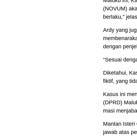
Maluku ini, K
(NOVUM) akan
berlaku,” jela
Ardy yang jug
membenarakan
dengan penje
“Sesuai denga
Diketahui, Ka
fiktif, yang 
Kasus ini me
(DPRD) Maluku
masi menjaba
Mantan Isteri
jawab atas p