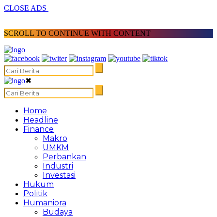
CLOSE ADS
SCROLL TO CONTINUE WITH CONTENT
✖
Home
Headline
Finance
Makro
UMKM
Perbankan
Industri
Investasi
Hukum
Politik
Humaniora
Budaya