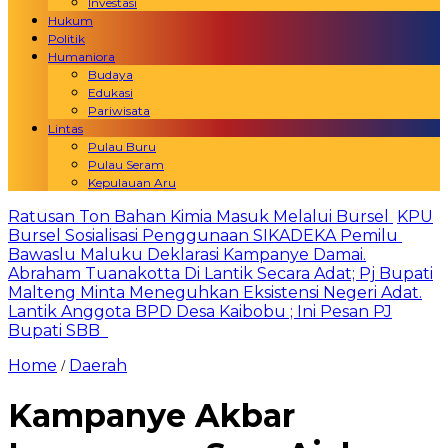
Investasi
Hukum
Politik
Humaniora
Budaya
Edukasi
Pariwisata
Lintas
Pulau Buru
Pulau Seram
Kepulauan Aru
Ratusan Ton Bahan Kimia Masuk Melalui Bursel
KPU
Bursel Sosialisasi Penggunaan SIKADEKA Pemilu
Bawaslu Maluku Deklarasi Kampanye Damai.
Abraham Tuanakotta Di Lantik Secara Adat; Pj Bupati
Malteng Minta Meneguhkan Eksistensi Negeri Adat.
Lantik Anggota BPD Desa Kaibobu ; Ini Pesan PJ
Bupati SBB
Home
Daerah
/
Kampanye Akbar