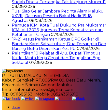
Sudah Disidik, Tersangka Tak Kunjung Muncul”
08/08/2026
Tual Siap Gelar Jambore Pecinta Alam Maluku
XXVIII, Ratusan Peserta Bakal Hadir 15-18
Agustus
08/08/2026
Pemuda ICMI Kota Tual Dukung Pra Muktamar
ICMI VIII 2026, Apresiasi Tema Konektivitas dan
Ketahanan Pangan
07/08/2026
“P-21 Kasus Penikaman Ketua DPC Golkar di
Bandara Karel Satsuitubun, Dua Tersangka Dan
Barang Bukti Diserahkan Ke JPU
07/08/2026
Pelantikan 10 Pejabat di Aru, Bupati Timotius
Kaidel Minta Kerja Cepat dan Tinggalkan Ego
Sektoral
07/08/2026
PT PUTRA MALUKU INTERMEDIA
Kebun Cengkeh RT.006/RW 09. Desa Batu Merah,
Kecamatan Sirimau Ambon-Maluku.
Email : infomalukunews@gmail.com
Tlp: 0911383133 | Mobile: 085243316910
Home