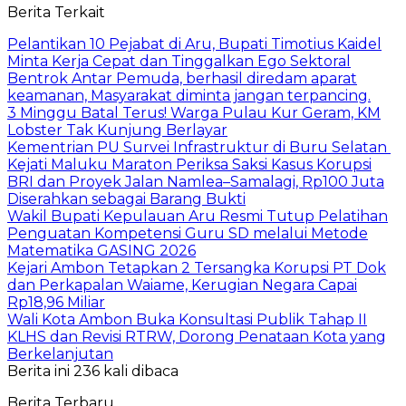
Berita Terkait
Pelantikan 10 Pejabat di Aru, Bupati Timotius Kaidel
Minta Kerja Cepat dan Tinggalkan Ego Sektoral
Bentrok Antar Pemuda, berhasil diredam aparat
keamanan, Masyarakat diminta jangan terpancing.
3 Minggu Batal Terus! Warga Pulau Kur Geram, KM
Lobster Tak Kunjung Berlayar
Kementrian PU Survei Infrastruktur di Buru Selatan
Kejati Maluku Maraton Periksa Saksi Kasus Korupsi
BRI dan Proyek Jalan Namlea–Samalagi, Rp100 Juta
Diserahkan sebagai Barang Bukti
Wakil Bupati Kepulauan Aru Resmi Tutup Pelatihan
Penguatan Kompetensi Guru SD melalui Metode
Matematika GASING 2026
Kejari Ambon Tetapkan 2 Tersangka Korupsi PT Dok
dan Perkapalan Waiame, Kerugian Negara Capai
Rp18,96 Miliar
Wali Kota Ambon Buka Konsultasi Publik Tahap II
KLHS dan Revisi RTRW, Dorong Penataan Kota yang
Berkelanjutan
Berita ini 236 kali dibaca
Berita Terbaru