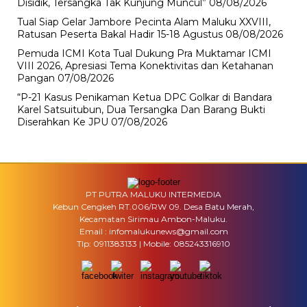
Disidik, Tersangka Tak Kunjung Muncul”
08/08/2026
Tual Siap Gelar Jambore Pecinta Alam Maluku XXVIII,
Ratusan Peserta Bakal Hadir 15-18 Agustus
08/08/2026
Pemuda ICMI Kota Tual Dukung Pra Muktamar ICMI
VIII 2026, Apresiasi Tema Konektivitas dan Ketahanan
Pangan
07/08/2026
“P-21 Kasus Penikaman Ketua DPC Golkar di Bandara
Karel Satsuitubun, Dua Tersangka Dan Barang Bukti
Diserahkan Ke JPU
07/08/2026
PT PUTRA MALUKU INTERMEDIA
Kebun Cengkeh RT.006/RW 09. Desa Batu Merah,
Kecamatan Sirimau Ambon-Maluku.
Email : infomalukunews@gmail.com
Tlp: 0911383133 | Mobile: 085243316910