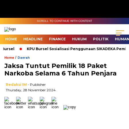
SCROLL TO CONTINUE WITH CONTENT
HOME
HEADLINE
FINANCE
HUKUM
POLITIK
HUMAN
ursel
KPU Bursel Sosialisasi Penggunaan SIKADEKA Pemilu
/
Home
Daerah
Jaksa Tuntut Pemilik 18 Paket
Narkoba Selama 6 Tahun Penjara
Redaksi IM
- Publisher
Thursday, 28 November 2024