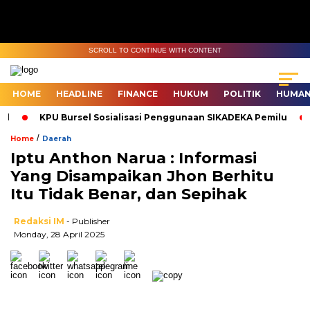
SCROLL TO CONTINUE WITH CONTENT
HOME
HEADLINE
FINANCE
HUKUM
POLITIK
HUMAN
KPU Bursel Sosialisasi Penggunaan SIKADEKA Pemilu
Ba
/
Home
Daerah
Iptu Anthon Narua : Informasi
Yang Disampaikan Jhon Berhitu
Itu Tidak Benar, dan Sepihak
Redaksi IM
- Publisher
Monday, 28 April 2025