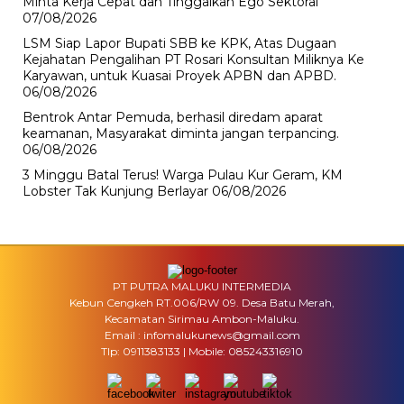
Minta Kerja Cepat dan Tinggalkan Ego Sektoral
07/08/2026
LSM Siap Lapor Bupati SBB ke KPK, Atas Dugaan
Kejahatan Pengalihan PT Rosari Konsultan Miliknya Ke
Karyawan, untuk Kuasai Proyek APBN dan APBD.
06/08/2026
Bentrok Antar Pemuda, berhasil diredam aparat
keamanan, Masyarakat diminta jangan terpancing.
06/08/2026
3 Minggu Batal Terus! Warga Pulau Kur Geram, KM
Lobster Tak Kunjung Berlayar
06/08/2026
PT PUTRA MALUKU INTERMEDIA
Kebun Cengkeh RT.006/RW 09. Desa Batu Merah,
Kecamatan Sirimau Ambon-Maluku.
Email : infomalukunews@gmail.com
Tlp: 0911383133 | Mobile: 085243316910