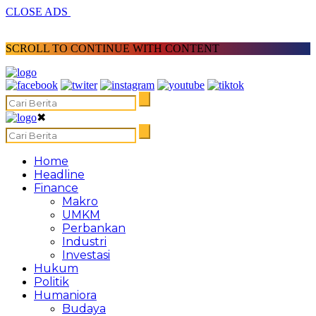
CLOSE ADS
SCROLL TO CONTINUE WITH CONTENT
✖
Home
Headline
Finance
Makro
UMKM
Perbankan
Industri
Investasi
Hukum
Politik
Humaniora
Budaya