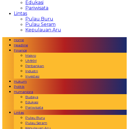
Edukasi
Pariwisata
Lintas
Pulau Buru
Pulau Seram
Kepulauan Aru
Home
Headline
Finance
Makro
UMKM
Perbankan
Industri
Investasi
Hukum
Politik
Humaniora
Budaya
Edukasi
Pariwisata
Lintas
Pulau Buru
Pulau Seram
Kepulauan Aru