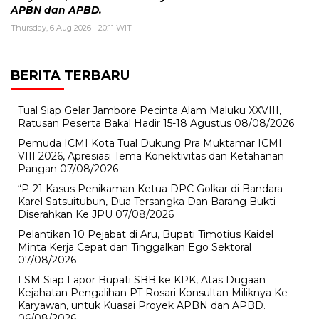
APBN dan APBD.
Thursday, 6 Aug 2026 - 20:11 WIT
BERITA TERBARU
Tual Siap Gelar Jambore Pecinta Alam Maluku XXVIII,
Ratusan Peserta Bakal Hadir 15-18 Agustus
08/08/2026
Pemuda ICMI Kota Tual Dukung Pra Muktamar ICMI
VIII 2026, Apresiasi Tema Konektivitas dan Ketahanan
Pangan
07/08/2026
“P-21 Kasus Penikaman Ketua DPC Golkar di Bandara
Karel Satsuitubun, Dua Tersangka Dan Barang Bukti
Diserahkan Ke JPU
07/08/2026
Pelantikan 10 Pejabat di Aru, Bupati Timotius Kaidel
Minta Kerja Cepat dan Tinggalkan Ego Sektoral
07/08/2026
LSM Siap Lapor Bupati SBB ke KPK, Atas Dugaan
Kejahatan Pengalihan PT Rosari Konsultan Miliknya Ke
Karyawan, untuk Kuasai Proyek APBN dan APBD.
06/08/2026