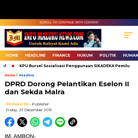
SCROLL TO CONTINUE WITH CONTENT
HOME
HEADLINE
FINANCE
HUKUM
POLITIK
HUMAN
el
KPU Bursel Sosialisasi Penggunaan SIKADEKA Pemilu
/
Home
Headline
DPRD Dorong Pelantikan Eselon II
dan Sekda Malra
Redaksi IM
- Publisher
Friday, 27 December 2019
IM, AMBON-