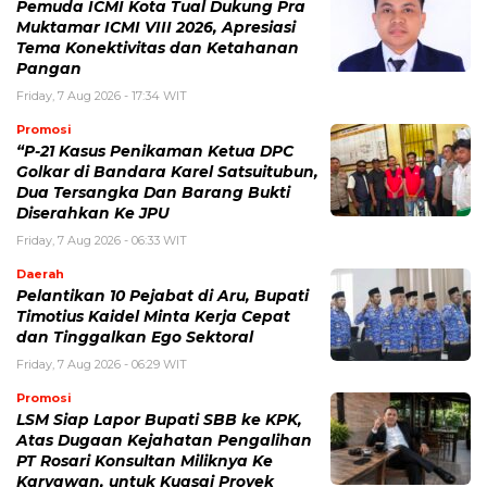
Pemuda ICMI Kota Tual Dukung Pra
Muktamar ICMI VIII 2026, Apresiasi
Tema Konektivitas dan Ketahanan
Pangan
Friday, 7 Aug 2026 - 17:34 WIT
Promosi
“P-21 Kasus Penikaman Ketua DPC
Golkar di Bandara Karel Satsuitubun,
Dua Tersangka Dan Barang Bukti
Diserahkan Ke JPU
Friday, 7 Aug 2026 - 06:33 WIT
Daerah
Pelantikan 10 Pejabat di Aru, Bupati
Timotius Kaidel Minta Kerja Cepat
dan Tinggalkan Ego Sektoral
Friday, 7 Aug 2026 - 06:29 WIT
Promosi
LSM Siap Lapor Bupati SBB ke KPK,
Atas Dugaan Kejahatan Pengalihan
PT Rosari Konsultan Miliknya Ke
Karyawan, untuk Kuasai Proyek