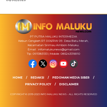
PT PUTRA MALUKU INTERMEDIA
Kebun Cengkeh RT.006/RW 09. Desa Batu Merah,
Kecamatan Sirimau Ambon-Maluku.
Email : infomalukunews@gmail.com
Tlp: 0911383133 | Mobile: 085243316910
HOME
REDAKSI
PEDOMAN MEDIA SIBER
PRIVACY POLICY
DISCLAIMER
COPYRIGHT © 2019-2023 INFO MALUKU NEWS - ALL RIGHTS RESERVED