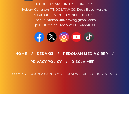
PT PUTRA MALUKU INTERMEDIA
Kebun Cengkeh RT.006/RW 09. Desa Batu Merah,
Kecamatan Sirimau Ambon-Maluku.
Email : infomalukunews@gmail.com
Tlp: 0911383133 | Mobile: 085243316910
HOME
REDAKSI
PEDOMAN MEDIA SIBER
PRIVACY POLICY
DISCLAIMER
COPYRIGHT © 2019-2023 INFO MALUKU NEWS - ALL RIGHTS RESERVED