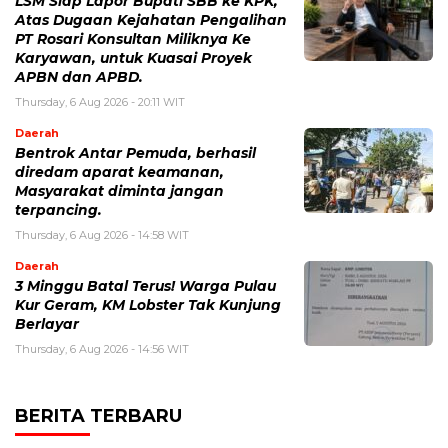
LSM Siap Lapor Bupati SBB ke KPK,
Atas Dugaan Kejahatan Pengalihan
PT Rosari Konsultan Miliknya Ke
Karyawan, untuk Kuasai Proyek
APBN dan APBD.
Thursday, 6 Aug 2026 - 20:11 WIT
Daerah
Bentrok Antar Pemuda, berhasil
diredam aparat keamanan,
Masyarakat diminta jangan
terpancing.
Thursday, 6 Aug 2026 - 14:58 WIT
Daerah
3 Minggu Batal Terus! Warga Pulau
Kur Geram, KM Lobster Tak Kunjung
Berlayar
Thursday, 6 Aug 2026 - 14:56 WIT
BERITA TERBARU