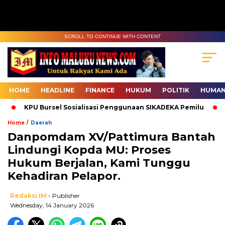
SCROLL TO CONTINUE WITH CONTENT
HOME
HEADLINE
FINANCE
HUKUM
POLITIK
HUMAN
KPU Bursel Sosialisasi Penggunaan SIKADEKA Pemilu
Ba
/
Home
Daerah
Danpomdam XV/Pattimura Bantah
Lindungi Kopda MU: Proses
Hukum Berjalan, Kami Tunggu
Kehadiran Pelapor.
Redaksi IM
- Publisher
Wednesday, 14 January 2026