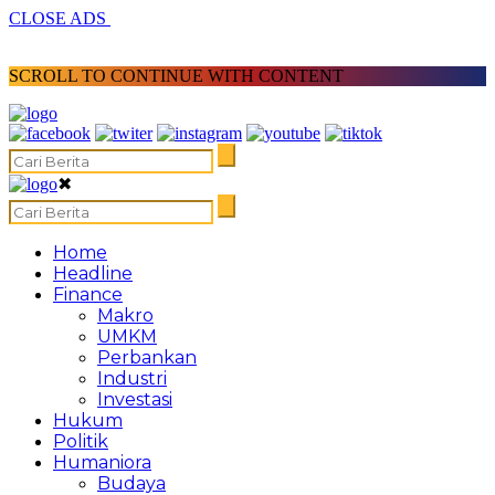
CLOSE ADS
SCROLL TO CONTINUE WITH CONTENT
✖
Home
Headline
Finance
Makro
UMKM
Perbankan
Industri
Investasi
Hukum
Politik
Humaniora
Budaya