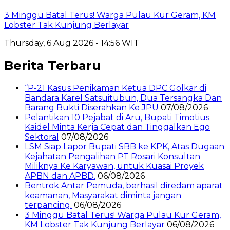
3 Minggu Batal Terus! Warga Pulau Kur Geram, KM
Lobster Tak Kunjung Berlayar
Thursday, 6 Aug 2026 - 14:56 WIT
Berita Terbaru
“P-21 Kasus Penikaman Ketua DPC Golkar di
Bandara Karel Satsuitubun, Dua Tersangka Dan
Barang Bukti Diserahkan Ke JPU
07/08/2026
Pelantikan 10 Pejabat di Aru, Bupati Timotius
Kaidel Minta Kerja Cepat dan Tinggalkan Ego
Sektoral
07/08/2026
LSM Siap Lapor Bupati SBB ke KPK, Atas Dugaan
Kejahatan Pengalihan PT Rosari Konsultan
Miliknya Ke Karyawan, untuk Kuasai Proyek
APBN dan APBD.
06/08/2026
Bentrok Antar Pemuda, berhasil diredam aparat
keamanan, Masyarakat diminta jangan
terpancing.
06/08/2026
3 Minggu Batal Terus! Warga Pulau Kur Geram,
KM Lobster Tak Kunjung Berlayar
06/08/2026