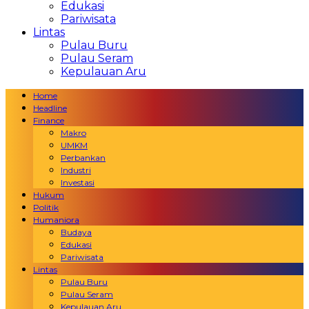
Edukasi
Pariwisata
Lintas
Pulau Buru
Pulau Seram
Kepulauan Aru
Home
Headline
Finance
Makro
UMKM
Perbankan
Industri
Investasi
Hukum
Politik
Humaniora
Budaya
Edukasi
Pariwisata
Lintas
Pulau Buru
Pulau Seram
Kepulauan Aru