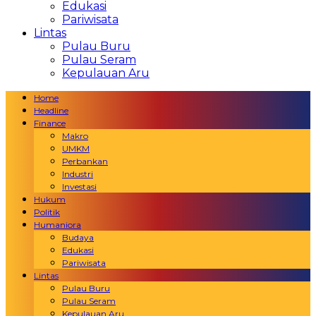
Edukasi
Pariwisata
Lintas
Pulau Buru
Pulau Seram
Kepulauan Aru
Home
Headline
Finance
Makro
UMKM
Perbankan
Industri
Investasi
Hukum
Politik
Humaniora
Budaya
Edukasi
Pariwisata
Lintas
Pulau Buru
Pulau Seram
Kepulauan Aru