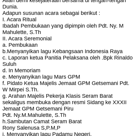
Allah demi kesejateraan bersama di tengah-tengah
Dunia.
Adapun susunan acara sebagai berikut :
I. Acara Ritual
Ibadah Pembukaan yang dipimpin oleh Pdt. Ny. M
Mahulette, S.Th
II. Acara Seremonial
a. Pembukaan
b.Menyanyikan lagu Kebangsaan Indonesia Raya
c. Laporan ketua Panitia Pelaksana oleh .Bpk Rinaldo
Suluh
d. In Memoriam
e. Menyanyikan lagu Mars GPM
f. Pidato Ketua Majelis Jemaat GPM Getsemani Pdt.
W Mirpei S.Th.
g. Arahan Majelis Pekerja Klasis Seram Barat
sekaligus membuka dengan resmi Sidang ke XXXII
Jemaat GPM Getsemani Piru
Pdt. Ny.M.Mahulette, S.Th
h.Sambutan Camat Seram Barat
Rony Salenusa S,P.M,P
i. Menyanyikan lagu Padamu Negeri.