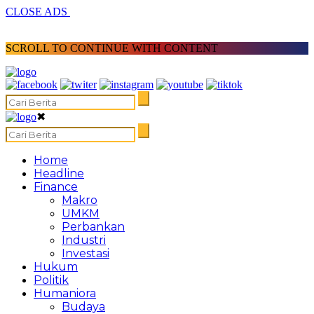
CLOSE ADS
SCROLL TO CONTINUE WITH CONTENT
✖
Home
Headline
Finance
Makro
UMKM
Perbankan
Industri
Investasi
Hukum
Politik
Humaniora
Budaya