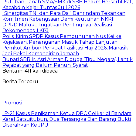
Puluhan Tanah SMA/SMK di SBB Belum Bersertifikat,
Kacabdin Kejar Tuntas Juli 2026
“Sinergitas TNI dan Para Dai” Danrindam Tekankan
Komitmen Kebangsaan Demi Keutuhan NKRII ‎
DPRD Maluku Ingatkan Pentingnya Realisasi
Rekomendasi LKPJ
Polisi Kirim SPDP Kasus Pembunuhan Nus Kei ke
Kejaksaan, Penanganan Masuk Tahap Lanjutan
Pemkot Ambon Perkuat Fasilitasi Haji 2026, Manasik
Jadi Bekal Kemandirian Jamaah
Bupati SBB Ir. Asri Arman Diduga ‘Tipu Negara’, Lantik
Pejabat yang Belum Penuhi Syarat
Berita ini 411 kali dibaca
Berita Terbaru
Promosi
“P-21 Kasus Penikaman Ketua DPC Golkar di Bandara
Karel Satsuitubun, Dua Tersangka Dan Barang Bukti
Diserahkan Ke JPU